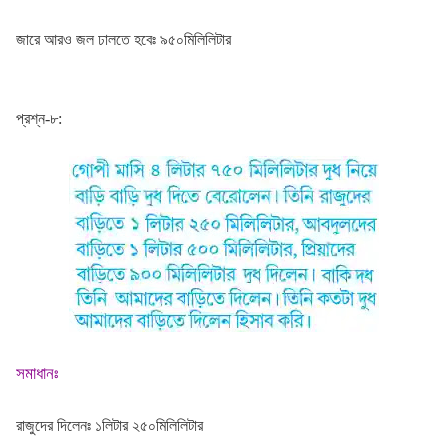
জারে আরও জল ঢালতে হবেঃ ৯৫০মিলিলিটার
প্রশ্ন-৮:
সমাধানঃ
রাজুদের দিলেনঃ ১লিটার ২৫০মিলিলিটার