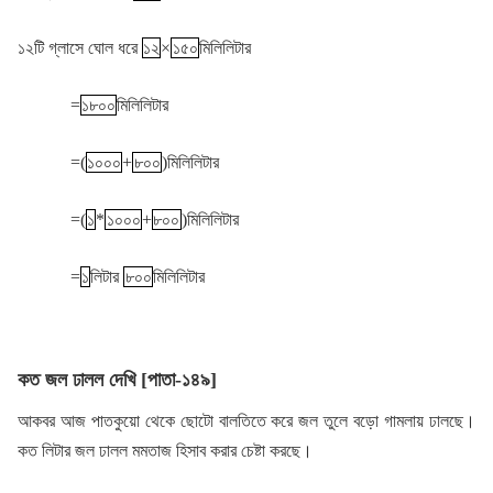
১২টি গ্লাসে ঘোল ধরে
১২
×
১৫০
মিলিলিটার
=
১৮০০
মিলিলিটার
=(
১০০০
+
৮০০
)মিলিলিটার
=(
১
*
১০০০
+
৮০০
)মিলিলিটার
=
১
লিটার
৮০০
মিলিলিটার
কত জল ঢালল দেখি [পাতা-১৪৯]
আকবর আজ পাতকুয়ো থেকে ছোটো বালতিতে করে জল তুলে বড়ো গামলায় ঢালছে।
কত লিটার জল ঢালল মমতাজ হিসাব করার চেষ্টা করছে।