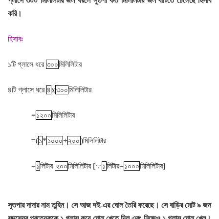
গ্লাসে ৩০০ মিলিলিটার জল ধরলে সুতপা কত মিলিলিটার জল বাটিতে ঢেলেছে হিসাব
করি।
হিসাবঃ
১টি গ্লাসে ধরে
৩০০
মিলিলিটার
৪টি গ্লাসে ধরে
৪
x
৩০০
মিলিলিটার
=
১২০০
মিলিলিটার
=(
১
*
১০০০
+
২০০
)মিলিলিটার
=
১
লিটার
২০০
মিলিলিটার [
∵
১
লিটার=
১০০০
মিলিলিটার]
সুতপার দাদার নাম তুহিন। সে আজ দই-এর ঘোল তৈরি করেছে। সে বাড়ির মোট ৯ জন
সদস্যের প্রত্যেককে ১ গ্লাস করে ঘোল খেতে দিল এবং নিজেও ১ গ্লাস ঘোল খেল।