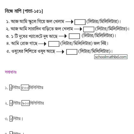
নিজে মাপি [পাতা-১৫১]
সমাধানঃ
১.
১
লিটার
৫০০
মিলিলিটার
২.
২
লিটার
৯০০
মিলিলিটার
৩.
২
লিটার।