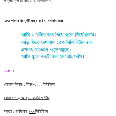
রান্নায় ব্যবহৃত হয়ঃ ৫লি. ৯০০মিলিলি.
১৫০ পাতার প্রশ্নটি লক্ষ্য করি ও সমাধান করিঃ
সমাধানঃ
বোতলে নিলামঃ ১লিটার=১০০০মিলিলিটার
বোতলে পড়ে আছেঃ -১৫০মিলিলিটার
স্কুলে খেয়েছিলামঃ
৮৫০
মিলিলিটার