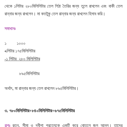
থেকে ১লিটার ২৮০মিলিলিটার তেল পিঠা তৈরির জন্য তুলে রাখলেন এবং বাকী তেল
রান্নার জন্য রাখলেন। মা কতটুকু তেল রান্নার জন্য রাখলেন হিসাব করি।
সমাধানঃ
১ ১০০০
২
লিটার ১৭৫মিলিলিটার
-১ লিটার ২৮০ মিলিলিটার
৮৯৫মিলিলিটার
অর্থাৎ, মা রান্নার জন্য তেল রাখলেন ৮৯৫মিলিলিটার।
৩. ৭৮০মিলিলিটার+৮৪০মিলিলিটার+৬৭৫মিলিলিটার
গল্পঃ
রতন, সীমা ও দ্বীপা প্রত্যেকে একটি করে বোতলে জল আনল। তাদের