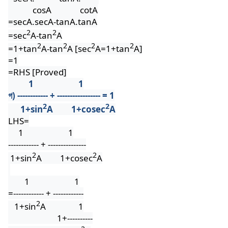
cosA
cotA
=secA.secA-tanA.tanA
2
2
=sec
A-tan
A
2
2
2
2
=1+tan
A-tan
A [sec
A=1+tan
A]
=1
=RHS [Proved]
1
1
গ) ------------ + ----------------- = 1
2
2
1+sin
A
1+cosec
A
LHS=
1
1
------------ + ---------------
2
2
1+sin
A
1+cosec
A
1
1
=------------ + ------------
2
1+sin
A
1
1+----------