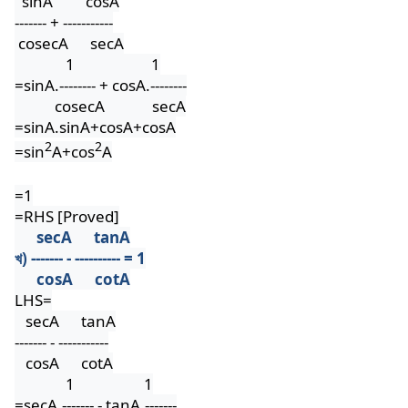
sinA
cosA
------- + -----------
cosecA
secA
1
1
=sinA.-------- + cosA.--------
cosecA
secA
=sinA.sinA+cosA+cosA
2
2
=sin
A+cos
A
=1
=RHS [Proved]
secA
tanA
খ) ------- - ---------- = 1
cosA
cotA
LHS=
secA
tanA
------- - -----------
cosA
cotA
1
1
=secA.------- - tanA.-------