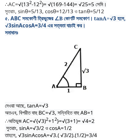
2
2
∴
AC=
√(13
-12
)= √(169-144)= √25=5
সেমি।
সুতরাং, sin
θ=5
/13
, cosθ=12/13
ও tan
θ=5/12
৫. ABC সমকোণী ত্রিভুজের
∠B
কোণটি সমকোণ।
tanA=
√3
হলে,
√3sinAcosA=3/4
এর সত্যতা যাচাই কর।
সমাধানঃ
দেওয়া আছে, tanA=
√3
অতএব, বিপরীত বাহু BC=
√
3, সন্নিহিত বাহু AB=1
2
2
∴
অতিভুজ AC=
√{√
3)
+1
}=
√(3+1)= √4=2
সুতরাং, sinA=
√3/2
ও cosA=1/2
তাহলে,
√3sinAcosA=√
3.(
√3/2).(1/2)=3/4