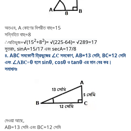
অতএব, A কোণের বিপরীত বাহু=15
সন্নিহিত বাহু=8
2
2
∴
অতিভুজ=
√(
15
+8
)=
√(225-64)= √289=17
সুতরাং, sinA=15/17 এবং secA=17/8
৪. ABC সমকোণী ত্রিভুজের
∠C
সমকোণ, AB=13 সেমি, BC=12 সেমি
এবং
∠ABC=
θ
হলে sin
θ, cosθ
ও tan
θ
এর মান বের কর।
সমাধানঃ
দেওয়া আছে,
AB=13 সেমি এবং BC=12 সেমি