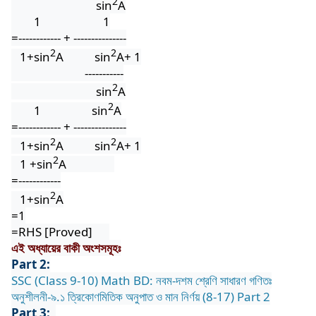
2
sin
A
1
1
=------------ + ---------------
2
2
1+sin
A
sin
A+ 1
-----------
2
sin
A
2
1
sin
A
=------------ + ---------------
2
2
1+sin
A
sin
A+ 1
2
1 +sin
A
=------------
2
1+sin
A
=1
=RHS [Proved]
এই অধ্যায়ের বাকী অংশসমূহঃ
Part 2:
SSC (Class 9-10) Math BD: নবম-দশম শ্রেণি সাধারণ গণিতঃ
অনুশীলনী-৯.১ ত্রিকোণমিতিক অনুপাত ও মান নির্ণয় (8-17) Part 2
Part 3: