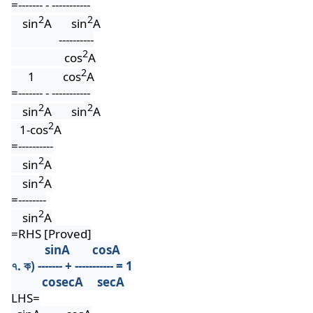
=------- - -----------
2
2
sin
A
sin
A
----------
2
cos
A
2
1
cos
A
=------- - -----------
2
2
sin
A
sin
A
2
1-cos
A
=----------
2
sin
A
2
sin
A
=--------
2
sin
A
=RHS [Proved]
sinA
cosA
৭. ক) ------- + ----------- = 1
cosecA
secA
LHS=