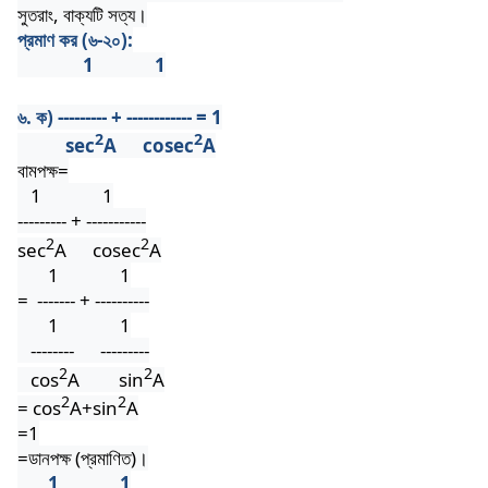
সুতরাং, বাক্যটি সত্য।
প্রমাণ কর (৬-২০):
1
1
৬. ক) --------- + ------------ = 1
2
2
sec
A
cosec
A
বামপক্ষ=
1
1
--------- + -----------
2
2
sec
A
cosec
A
1
1
=
------- + ----------
1
1
--------
---------
2
2
cos
A
sin
A
2
2
= cos
A+sin
A
=1
=ডানপক্ষ (প্রমাণিত)।
1
1