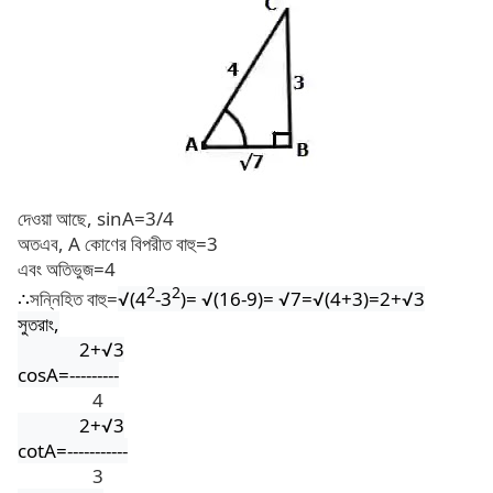
দেওয়া আছে, sinA=3/4
অতএব, A কোণের বিপরীত বাহু=3
এবং অতিভুজ=4
2
2
∴
সন্নিহিত বাহু=
√
(4
-3
)=
√(16-9)= √7=√(4+3)=2+√3
সুতরাং,
2+
√3
cosA=---------
4
2+
√3
cotA=-----------
3