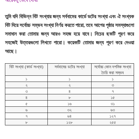
আরেকটু ভেবে দেখিঃ
তুমি যদি বিভিন্ন বিট সংখ্যার জন্য সর্ববামের কার্ডে ডটের সংখ্যা এবং ঐ সংখ্যক
বিট দিয়ে সর্বোচ্চ সম্ভব সংখ্যা নির্ণয় করতে পারো, তবে আগের পৃষ্ঠার সমস্যাগুলো
সমাধান করা তোমার জন্য আরও সহজ হয়ে যাবে। নিচের ছকটি পূরণ করে
সহজেই উত্তরগুলো লিখতে পারো। কয়েকটি তোমার জন্য পূরণ করে দেওয়া
আছে।
বিট সংখ্যা (কার্ড সংখ্যা)
সর্ববামের ডটের সংখ্যা
সর্বোচ্চ কোন দশমিক সংখ্যা
তৈরি করা সম্ভব
১
১
১
২
২
৩
৩
৪
৭
৪
৮
১৫
৫
১৬
৩১
৬
৩২
৬৩
৭
৬৪
১২৭
৮
১২৮
২৫৫