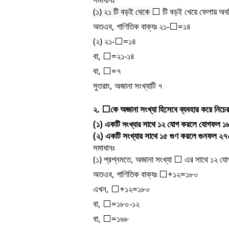
(
১
)
২১
টি
বড়ই
থেকে
টি
বড়ই
খেয়ে
ফেলায়
অবশ
⬜
অতএব
,
গাণিতিক
বাক্যঃ
২১
-
=
১৪
⬜
(
২
)
২১
-
=
১৪
⬜
বা
,
=
২১
-
১৪
⬜
বা
,
=
৭
⬜
সুতরাং
,
অজানা
সংখ্যাটি
৭
২
.
কে
অজানা
সংখ্যা
হিসেবে
ব্যবহার
করে
নিচে
⬜
(
১
)
একটি
সাথে
১২
যোগ
করলে
যোগফল
১
সংখ্যার
(
২
)
একটি
সংখ্যার
সাথে
১৫
গুণ
করলে
গুনফল
২৭
সমাধানঃ
(
১
)
প্রশ্নমতে
,
অজানা
সংখ্যা
এর
সাথে
১২
যো
⬜
অতএব
,
গাণিতিক
বাক্যঃ
+
১২
=
১৮০
⬜
এখন
,
+
১২
=
১৮০
⬜
বা
,
=
১৮০
-
১২
⬜
বা
,
=
১৬৮
⬜