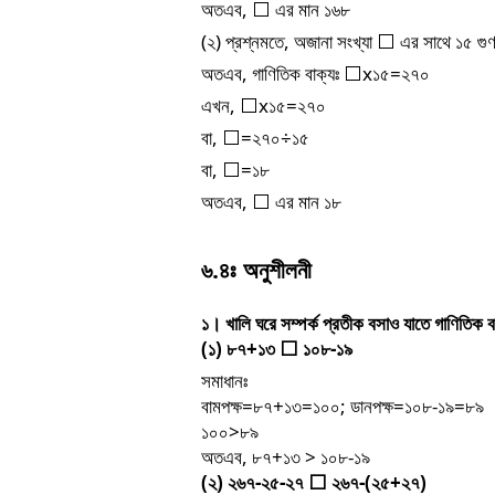
অতএব
,
এর
মান
১৬৮
⬜
(
২
)
প্রশ্নমতে
,
অজানা
সংখ্যা
এর
সাথে
১৫
গু
⬜
অতএব
,
গাণিতিক
বাক্যঃ
x
১৫
=
২৭০
⬜
এখন
,
x
১৫
=
২৭০
⬜
বা
,
=
২৭০
÷
১৫
⬜
বা
,
=
১৮
⬜
অতএব
,
এর
মান
১৮
⬜
৬
.
৪ঃ
অনুশীলনী
১।
খালি
ঘরে
সম্পর্ক
প্রতীক
বসাও
যাতে
গাণিতিক
ব
(
১
)
৮৭
+
১৩
১০৮
-
১৯
⬜
সমাধানঃ
বামপক্ষ
=
৮৭
+
১৩
=
১০০
;
ডানপক্ষ
=
১০৮
-
১৯
=
৮৯
১০০
>
৮৯
অতএব
,
৮৭
+
১৩
>
১০৮
-
১৯
(
২
)
২৬৭
-
২৫
-
২৭
২৬৭
-(
২৫
+
২৭
)
⬜