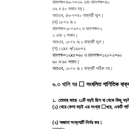
বামপক্ষ
=
৪৬
-
৭
=
৩৯
এবং
ডানপক্ষ
=
৪০
৩৯
ও
৪০
সমান
নয়।
অতএব
,
৪৬
-
৭
=
৪০
বাক্যটি
ভূল।
(
খ
)
১৮
÷
৯
≯
২
বামপক্ষ
=
১৮
÷
৯
=
২
ও
ডানপক্ষ
=
২
২
এবং
২
সমান।
অতএব
,
১৮
÷
৯
≯
২
বাক্যটি
ভূল।
(
গ
)
১২
x
৫
≠
১২০
÷
২
বামপক্ষ
=
১২
x
৫
=
৬০
ও
ডানপক্ষ
=
১২০
÷
২
=
৬০
৬০
ও
৬০
সমান।
অতএব
,
১৮
÷
৯
≯
২
বাক্যটি
সঠিক
নয়।
৬
.
৩
খালি
ঘর
সংবলিত
গাণিতিক
বাক্
⬜
১
.
তোমার
কাছে
২১টি
বড়ই
ছিল
যা
থেকে
কিছু
বড়
(
১
)
খেয়ে
ফেলা
বড়ই
এর
সংখ্যা
ধরে
,
একটি
গা
⬜
(
২
)
অজানা
সংক্য্যাটি
নির্নয়
কর।
সমাধানঃ