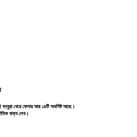
য
ই
বন্ধুরা
খেয়ে
ফেলায়
আর
১৪টি
অবশিষ্ট
আছে।
ণিতিক
বাক্য
লেখ।