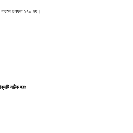
ণ
করলে
গুনফল
২৭০
হয়।
াক্যটি
সঠিক
হয়ঃ