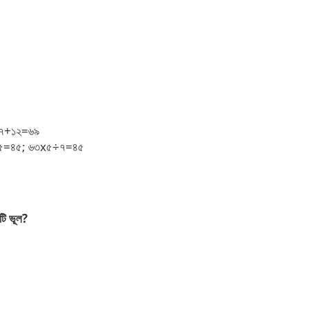
৭
+
১২
=
৬৯
৫
=
৪৫
;
৬৩
x
৫
÷
৭
=
৪৫
টি
ভূল
?