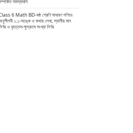
সম্পর্কিত সমস্যাবলি
Class 6 Math BD-ষষ্ঠ শ্রেণি সাধারণ গণিতঃ
অনুশীলনী ১.১-অঙ্কে ও কথায় লেখা, স্থানীয় মান
নির্ণয় ও বৃহত্তম-ক্ষুদ্রতম সংখ্যা নির্ণয়