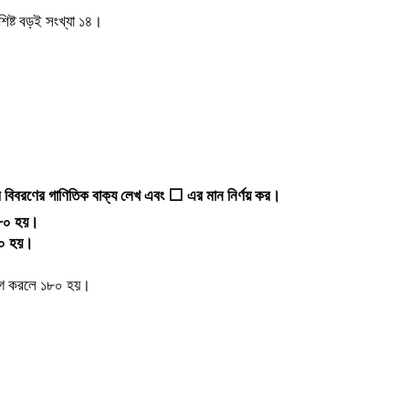
িষ্ট
বড়ই
সংখ্যা
১৪।
র
বিবরণের
গাণিতিক
বাক্য
লেখ
এবং
এর
মান
নির্ণয়
কর।
⬜
৮০
হয়।
০
হয়।
গ
করলে
১৮০
হয়।