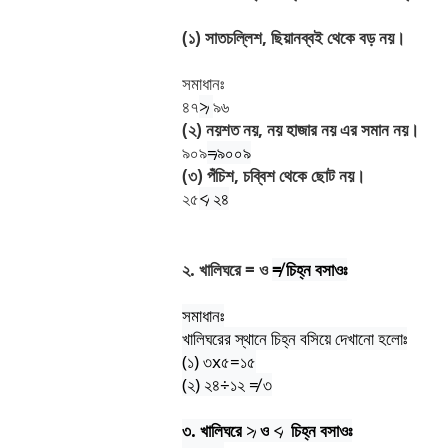
(
১
)
সাতচল্লিশ
, ছি
য়ানব্বই
থেকে
বড়
নয়।
সমাধানঃ
৪৭
≯
৯৬
(
২
)
নয়শত
নয়
,
নয়
হাজার
নয়
এর
সমান
নয়।
৯০৯
≠
৯০০৯
(
৩
)
পঁচিশ
,
চব্বিশ
থেকে
ছোট
নয়।
২৫
≮
২৪
২
.
খালিঘরে
=
ও
≠
চিহ্ন
বসাওঃ
সমাধানঃ
খালিঘরের
স্থানে
চিহ্ন
বসিয়ে
দেখানো
হলোঃ
(
১
)
৩
x
৫
=
১৫
(
২
)
২৪
÷
১২
≠
৩
৩
.
খালিঘরে
≯
ও
≮
চিহ্ন
বসাওঃ