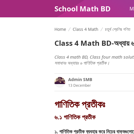
School Math BD
M
Home
Class 4 Math
চতুর্থ শ্রেণির গণিত
Class 4 Math BD-অধ্যায় ৬ঃ চত
Class 4 math BD, Class four math solutio
সমাধানঃ অধ্যায়ঃ ৬ গাণিতিক প্রতীক।
Admin SMB
13 December
গাণিতিক
প্রতীকঃ
৬
.
১
গাণিতিক
প্রতীক
১
.
গাণিতিক
প্রতীক
ব্যবহার
করে
নিচের
বাক্যগুলো