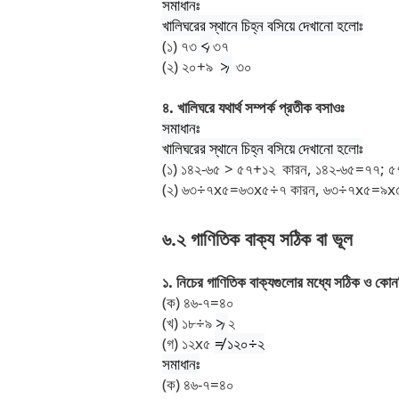
সমাধানঃ
খালিঘরের
স্থানে
চিহ্ন
বসিয়ে
দেখানো
হলোঃ
(
১
)
৭৩
≮
৩৭
(
২
)
২০
+
৯
≯
৩০
৪
.
খালিঘরে
যথার্থ
সম্পর্ক
প্রতীক
বসাওঃ
সমাধানঃ
খালিঘরের
স্থানে
চিহ্ন
বসিয়ে
দেখানো
হলোঃ
(
১
)
১৪২
-
৬৫
>
৫৭
+
১২
কারন
,
১৪২
-
৬৫
=
৭৭
;
৫
(
২
)
৬৩
÷
৭
x
৫
=
৬৩
x
৫
÷
৭
কারন
,
৬৩
÷
৭
x
৫
=
৯
x
৬
.
২
গাণিতিক
বাক্য
সঠিক
বা
ভূল
১
.
নিচের
গাণিতিক
বাক্যগুলোর
মধ্যে
সঠিক
ও
কোন
(
ক
)
৪৬
-
৭
=
৪০
(
খ
)
১৮
÷
৯
≯
২
(
গ
)
১২
x
৫
≠
১২০
÷
২
সমাধানঃ
(
ক
)
৪৬
-
৭
=
৪০