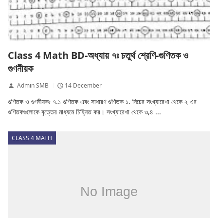
Class 4 Math BD-অধ্যায় ৭ঃ চতুর্থ শ্রেণি-গুণিতক ও
গুণনীয়ক
Admin SMB
14 December
গুণিতক ও গুণনীয়কঃ ৭.১ গুণিতক এবং সাধারণ গুণিতক ১. নিচের সংখ্যারেখা থেকে ২ এর
গুণিতকগুলোকে বৃত্তের মাধ্যমে চিহ্নিত কর। সংখ্যারেখা থেকে ৩,৪ ...
CLASS 4 MATH