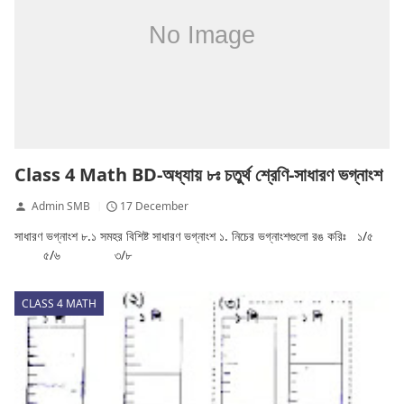
Class 4 Math BD-অধ্যায় ৮ঃ চতুর্থ শ্রেণি-সাধারণ ভগ্নাংশ
Admin SMB
17 December
সাধারণ ভগ্নাংশ ৮.১ সমহর বিশিষ্ট সাধারণ ভগ্নাংশ ১. নিচের ভগ্নাংশগুলো রঙ করিঃ ১/৫
৫/৬ ৩/৮
CLASS 4 MATH