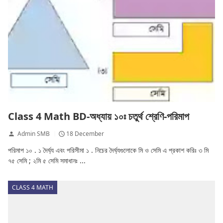
Class 4 Math BD-অধ্যায় ১০ঃ চতুর্থ শ্রেণি-পরিমাপ
Admin SMB
18 December
পরিমাপ ১০ . ১ দৈর্ঘ্য এবং পরিসীমা ১ . নিচের দৈর্ঘ্যগুলোকে মি ও সেমি এ প্রকাশ করিঃ ৩ মি
৭৫ সেমি ; ২মি ৫ সেমি সমাধানঃ ...
CLASS 4 MATH