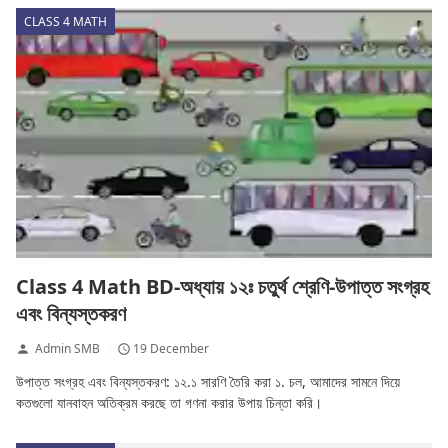
CLASS 4 MATH
Class 4 Math BD-অধ্যায় ১২ঃ চতুর্থ শ্রেণি-উপাত্ত সংগ্রহ
এবং বিন্যস্তকরণ
Admin SMB
19 December
উপাত্ত সংগ্রহ এবং বিন্যস্তকরণ: ১২.১ সারণি তৈরি করা ১. চল, আমাদের সামনে দিয়ে
কতগুলো যানবাহন অতিক্রম করছে তা গণনা করার উপায় চিন্তা করি।