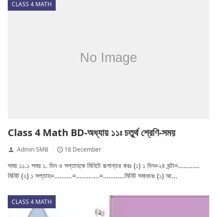
CLASS 4 MATH
Class 4 Math BD-অধ্যায় ১১ঃ চতুর্থ শ্রেণি-সময়
Admin SMB
18 December
সময় ১১.১ সময় ১. দিন ও সপ্তাহকে মিনিটে রূপান্তর করঃ (১) ১ দিন=২৪ ঘন্টা=…………
মিনিট (২) ১ সপ্তাহ=……….=………….=…………মিনিট সমাধানঃ (১) আ...
CLASS 4 MATH