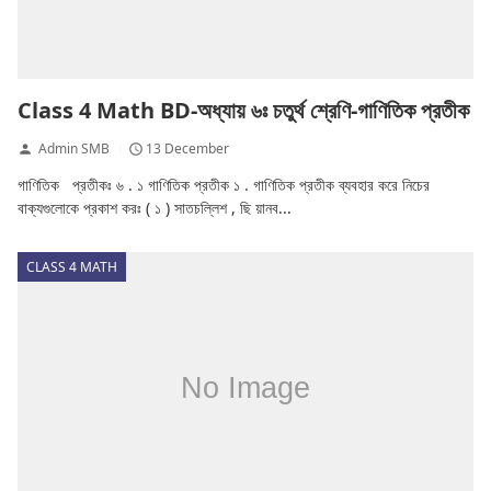
Class 4 Math BD-অধ্যায় ৬ঃ চতুর্থ শ্রেণি-গাণিতিক প্রতীক
Admin SMB
13 December
গাণিতিক প্রতীকঃ ৬ . ১ গাণিতিক প্রতীক ১ . গাণিতিক প্রতীক ব্যবহার করে নিচের
বাক্যগুলোকে প্রকাশ করঃ ( ১ ) সাতচল্লিশ , ছি য়ানব...
CLASS 4 MATH