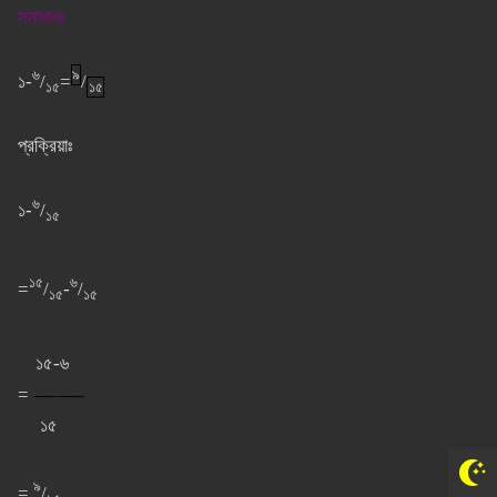
সমাধানঃ
৬
৯
১-
/
=
/
১৫
১৫
প্রক্রিয়াঃ
৬
১-
/
১৫
১৫
৬
=
/
-
/
১৫
১৫
১৫-৬
=
⸺⸺
১৫
৯
=
/