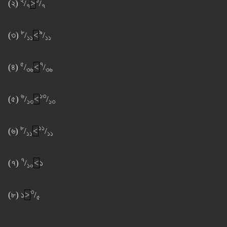
২
১
(২)
/
>
/
৭
৭
৮
৯
(৩)
/
<
/
১১
১১
৫
৭
(৪)
/
<
/
৩৬
৩৬
৬
১৩
(৫)
/
<
/
১৩
১৩
৮
১১
(৬)
/
<
/
১১
১১
৭
(৭)
/
<
১
১০
৩
(৮) ১
>
/
৫