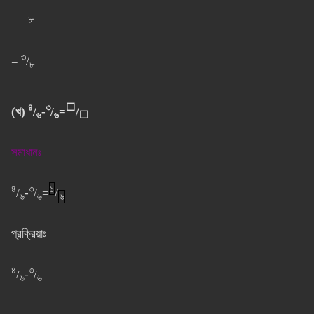
⸺⸺
৮
৩
=
/
৮
৪
৩
⬜
(খ)
/
-
/
=
/
৬
৬
⬜
সমাধানঃ
৪
৩
১
/
-
/
=
/
৬
৬
৬
প্রক্রিয়াঃ
৪
৩
/
-
/
৬
৬