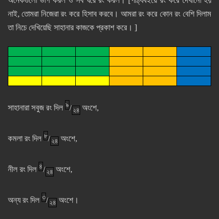
অনেকগুলো ভাগ করল ও সব ঘরে রং করল। [পাঠ্যবইয়ে রং করে দেখানো হয়
নাই, তোমরা নিজেরা রং করে হিসাব করবে। আমরা রং করে কোন রং বেশি দিলাম
তা নিচে দেখিয়েছি সাহানার কাজকে প্রকাশ করে। ]
৯
সাহানারা সবুজ রং দিল
/
অংশে,
২৪
৮
কমলা রং দিল
/
অংশে,
২৪
৪
নীল রং দিল
/
অংশে,
২৪
৩
অন্য রং দিল
/
অংশে।
২৪