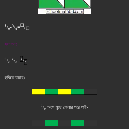
৪
২
⬜
/
-
/
=
/
৫
৫
⬜
সমাধানঃ
৪
২
২
/
-
/
=
/
৫
৫
৫
ছবিতে যাচাইঃ
২
/
অংশ মুছে ফেলার পরে পাই-
৫