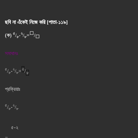
ছবি না এঁকেই নিজে করি [পাতা-১১৯]
৫
২
⬜
(ক)
/
-
/
=
/
৮
৮
⬜
সমাধানঃ
৫
২
৩
/
-
/
=
/
৮
৮
৮
প্রক্রিয়াঃ
৫
২
/
-
/
৮
৮
৫-২
=