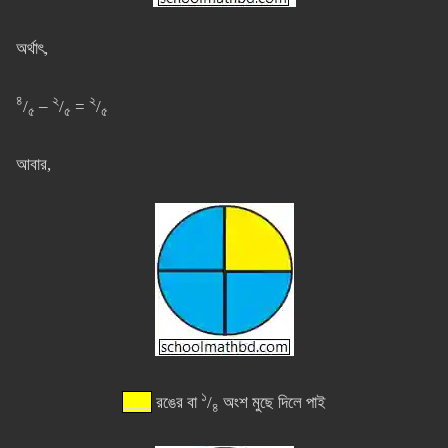
অর্থাৎ,
৪
২
২
/
–
/
=
/
৫
৫
৫
আবার,
১
___
রঙের বা
/
অংশ মুছে দিলে পাই
৪