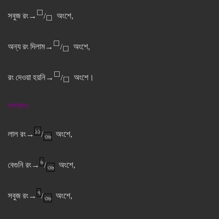
⬜
সবুজ রং→
/
অংশে,
⬜
⬜
অন্য রং দিলাম→
/
অংশে,
⬜
⬜
রং দেওয়া হয়নি→
/
অংশে।
⬜
সমাধানঃ
১১
লাল রং→
/
অংশে,
৩৬
৬
বেগুনি রং→
/
অংশে,
৩৬
৭
সবুজ রং→
/
অংশে,
৩৬