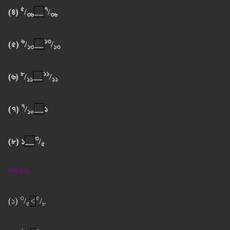
৫
৭
(৪)
/
__
/
৩৬
৩৬
৬
১৩
(৫)
/
__
/
১৩
১৩
৮
১১
(৬)
/
__
/
১১
১১
৭
(৭)
/
__
১
১০
৩
(৮) ১
__
/
৫
সমাধানঃ
৩
৫
(১)
/
<
/
৫
৮