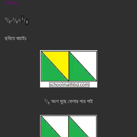
সমাধানঃ
৩
১
২
/
-
/
=
/
৪
৪
৪
ছবিতে যাচাইঃ
১
/
অংশ মুছে ফেলার পরে পাই
৪