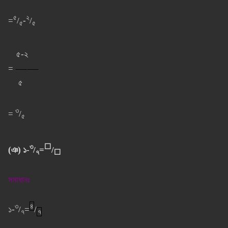
৫
২
=
/
-
/
৫
৫
৫-২
=
⸺⸺
৫
৩
=
/
৫
৩
⬜
(ঞ) ১-
/
=
/
৭
⬜
সমাধানঃ
৩
৪
১-
/
=
/
৭
৭