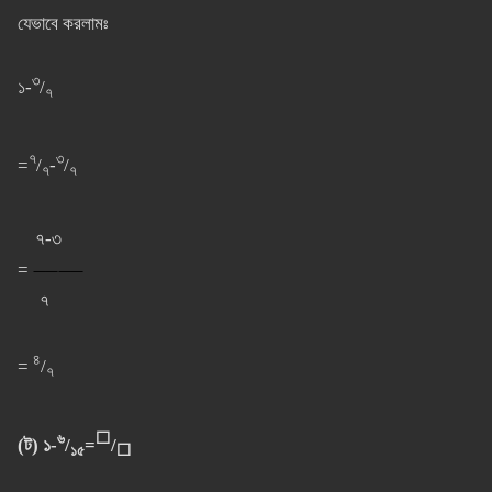
যেভাবে করলামঃ
৩
১-
/
৭
৭
৩
=
/
-
/
৭
৭
৭-৩
=
⸺⸺
৭
৪
=
/
৭
৬
⬜
(ট) ১-
/
=
/
১৫
⬜