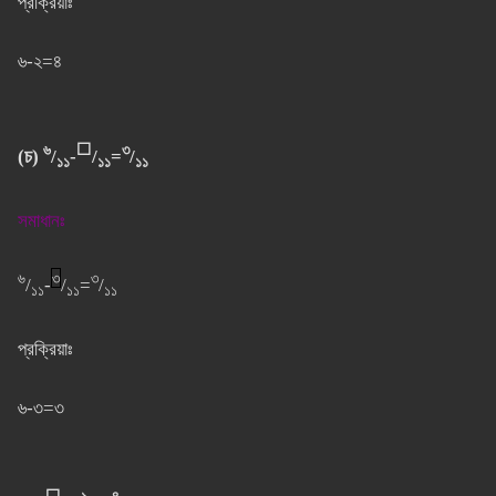
প্রক্রিয়াঃ
৬-২=৪
৬
⬜
৩
(চ)
/
-
/
=
/
১১
১১
১১
সমাধানঃ
৬
৩
৩
/
-
/
=
/
১১
১১
১১
প্রক্রিয়াঃ
৬-৩=৩