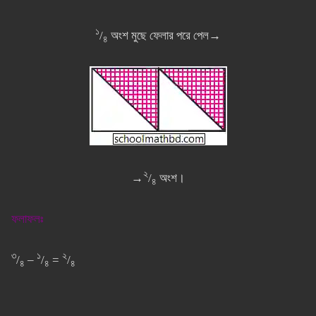
১
/
অংশ মুছে ফেলার পরে পেল→
৪
২
→
/
অংশ।
৪
ফলাফলঃ
৩
১
২
/
–
/
=
/
৪
৪
৪