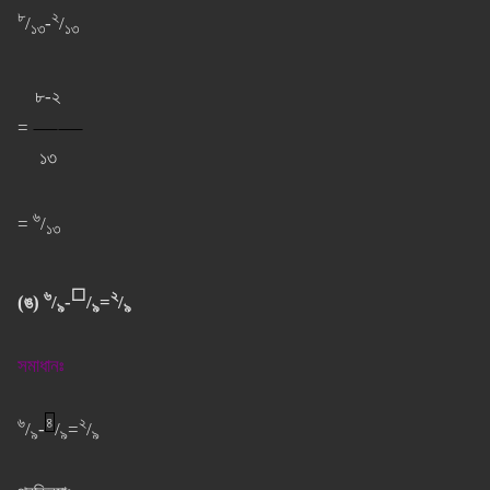
৮
২
/
-
/
১৩
১৩
৮-২
=
⸺⸺
১৩
৬
=
/
১৩
৬
⬜
২
(ঙ)
/
-
/
=
/
৯
৯
৯
সমাধানঃ
৬
৪
২
/
-
/
=
/
৯
৯
৯