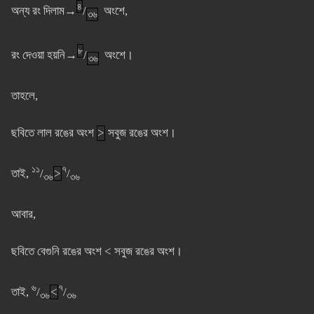
৪
অন্য রং দিলাম→
/
অংশে,
৩৬
৮
রং দেওয়া হয়নি→
/
অংশে।
৩৬
তাহলে,
ছবিতে লাল রঙের অংশ
>
সবুজ রঙের অংশ।
১১
৭
তাই,
/
>
/
৩৬
৩৬
আবার,
ছবিতে বেগুনি রঙের অংশ < সবুজ রঙের অংশ।
৬
৭
তাই,
/
<
/
৩৬
৩৬