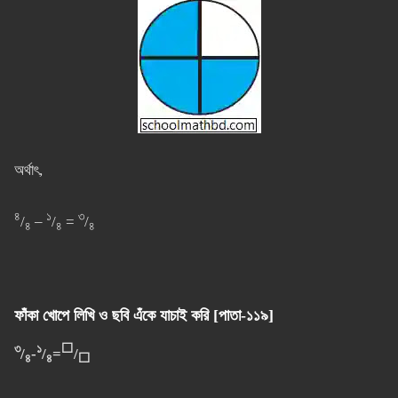
অর্থাৎ,
৪
১
৩
/
–
/
=
/
৪
৪
৪
ফাঁকা খোপে লিখি ও ছবি এঁকে যাচাই করি [পাতা-১১৯]
৩
১
⬜
/
-
/
=
/
৪
৪
⬜