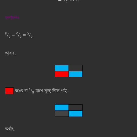
৫
ফলাফলঃ
৪
৩
১
/
–
/
=
/
৫
৫
৫
আবার,
১
___
রঙের বা
/
অংশ মুছে দিলে পাই-
৪
অর্থাৎ,