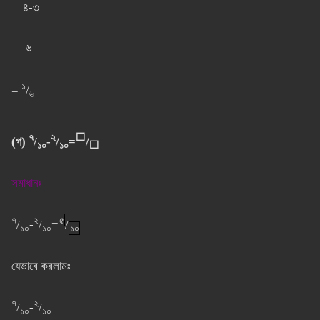
৪-৩
=
⸺⸺
৬
১
=
/
৬
৭
২
⬜
(গ)
/
-
/
=
/
১০
১০
⬜
সমাধানঃ
৭
২
৫
/
-
/
=
/
১০
১০
১০
যেভাবে করলামঃ
৭
২
/
-
/
১০
১০