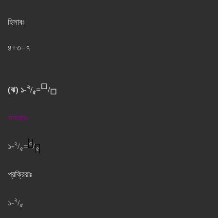
হিসাবঃ
৪+৩=৭
২
⬜
(ঝ) ১-
/
=
/
৫
⬜
সমাধানঃ
২
৩
১-
/
=
/
৫
৫
প্রক্রিয়াঃ
২
১-
/
৫