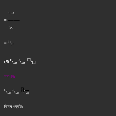
৭-২
=
⸺⸺
১০
৫
=
/
১০
৮
২
⬜
(ঘ)
/
-
/
=
/
১৩
১৩
⬜
সমাধানঃ
৮
২
৬
/
-
/
=
/
১৩
১৩
১৩
হিসাব পদ্ধতিঃ