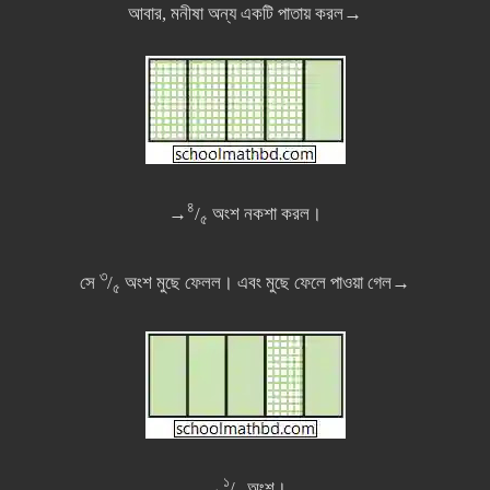
আবার, মনীষা অন্য একটি পাতায় করল→
৪
→
/
অংশ নকশা করল।
৫
৩
সে
/
অংশ মুছে ফেলল। এবং মুছে ফেলে পাওয়া গেল→
৫
১
→
/
অংশ।