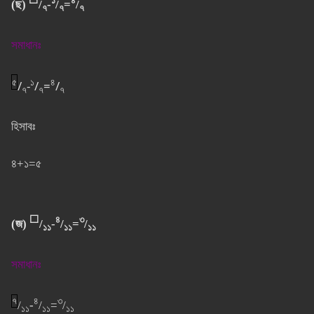
⬜
১
৪
(ছ)
/
-
/
=
/
৭
৭
৭
সমাধানঃ
৫
১
৪
/
-
/
=
/
৭
৭
৭
হিসাবঃ
৪+১=৫
⬜
৪
৩
(জ)
/
-
/
=
/
১১
১১
১১
সমাধানঃ
৭
৪
৩
/
-
/
=
/
১১
১১
১১