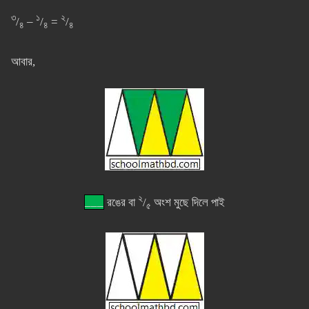
৩
১
২
/
–
/
=
/
৪
৪
৪
আবার,
২
___
রঙের বা
/
অংশ মুছে দিলে পাই
৫