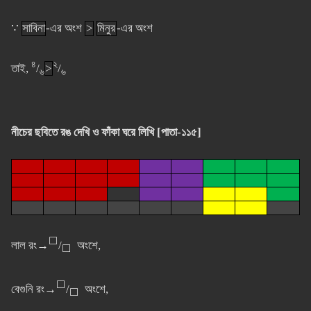
∵
সাবিনা
-এর অংশ
>
মিনুর
-এর অংশ
৪
২
তাই,
/
>
/
৬
৬
নীচের ছবিতে রঙ দেখি ও ফাঁকা ঘরে লিখি [পাতা-১১৫]
⬜
লাল রং→
/
অংশে,
⬜
⬜
বেগুনি রং→
/
অংশে,
⬜