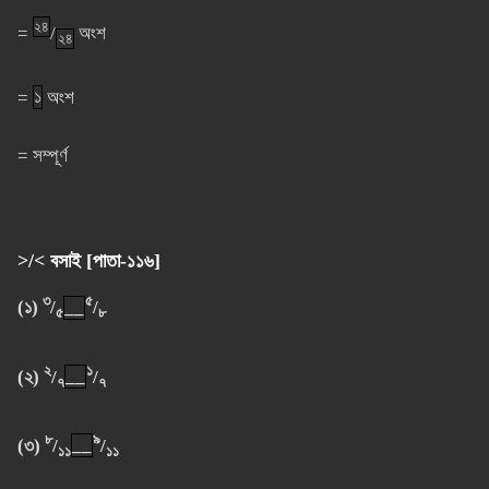
২৪
=
/
অংশ
২৪
=
১
অংশ
= সম্পূর্ণ
>/< বসাই [পাতা-১১৬]
৩
৫
(১)
/
__
/
৫
৮
২
১
(২)
/
__
/
৭
৭
৮
৯
(৩)
/
__
/
১১
১১