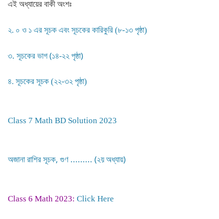
এই অধ্যায়ের বাকী অংশঃ
২. ০ ও ১ এর সূচক এবং সূচকের কারিকুরি (৮-১৩ পৃষ্ঠা)
৩. সূচকের ভাগ (১৪-২২ পৃষ্ঠা)
৪. সূচকের সূচক (২২-৩২ পৃষ্ঠা)
Class 7 Math BD Solution 2023
অজানা রাশির সূচক, গুণ ......... (২য় অধ্যায়)
Class 6 Math 2023:
Click Here