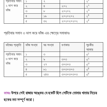
১
প্রতিবার সমান
১
২
২
২
২ ভাগ করে
২
৪
২×২
২
ভাঁজ
৩
৩
৮
২×২×২
২
৪
৪
১৬
২×২×২×২
২
৫
৫
৩২
২×২×২×২×২
২
প্রতিবার সমান ৩ ভাগ করে ভাঁজ এর ক্ষেত্রে সমাধানঃ
ভাঁজের প্রকৃতি
ভাঁজ সংখ্যা
ঘর সংখ্যা
গুণাকার
সূচকীয়
আকার
১
প্রতিবার সমান
১
৩
৩
২
৩ ভাগ করে
২
৯
৩×৩
৩
ভাঁজ
৩
৩
২৭
৩×৩×৩
৩
৪
৪
৮১
৩×৩×৩×৩
৩
৫
৫
২৪৩
৩×৩×৩×৩×৩
৩
কাজঃ
উপরে সেই রাজার অঙ্কের যে ছকটি ছিল সেটিকে তোমার খাতায় নিচের
ছকের মত সম্পূর্ণ করো।