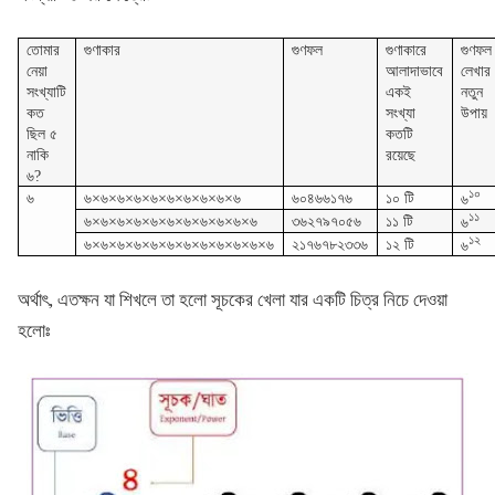
তোমার
গুণাকার
গুণফল
গুণাকারে
গুণফল
নেয়া
আলাদাভাবে
লেখার
সংখ্যাটি
একই
নতুন
কত
সংখ্যা
উপায়
ছিল ৫
কতটি
নাকি
রয়েছে
৬?
১০
৬
৬×৬×৬×৬×৬×৬×৬×৬×৬×৬
৬০৪৬৬১৭৬
১০ টি
৬
১১
৬×৬×৬×৬×৬×৬×৬×৬×৬×৬×৬
৩৬২৭৯৭০৫৬
১১ টি
৬
১২
৬×৬×৬×৬×৬×৬×৬×৬×৬×৬×৬×৬
২১৭৬৭৮২৩৩৬
১২ টি
৬
অর্থাৎ, এতক্ষন যা শিখলে তা হলো সূচকের খেলা যার একটি চিত্র নিচে দেওয়া
হলোঃ