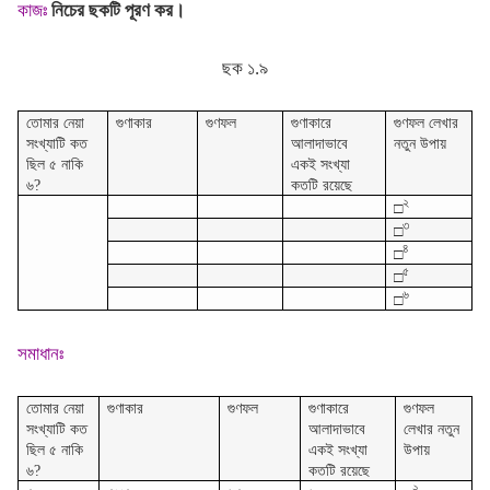
কাজঃ
নিচের ছকটি পূরণ কর।
ছক ১.৯
তোমার নেয়া
গুণাকার
গুণফল
গুণাকারে
গুণফল লেখার
সংখ্যাটি কত
আলাদাভাবে
নতুন উপায়
ছিল ৫ নাকি
একই সংখ্যা
৬?
কতটি রয়েছে
২
□
৩
□
৪
□
৫
□
৬
□
সমাধানঃ
তোমার নেয়া
গুণাকার
গুণফল
গুণাকারে
গুণফল
সংখ্যাটি কত
আলাদাভাবে
লেখার নতুন
ছিল ৫ নাকি
একই সংখ্যা
উপায়
৬?
কতটি রয়েছে
২