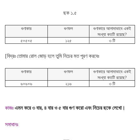
ছক ১.৫
গুণাকার
গুণফল
গুণাকারে আলাদাভাবে একই
সংখ্যা কতটি রয়েছে?
৫×৫×৫
১২৫
৩ টি
[বিদ্রঃ তোমার রোল জোড় হলে তুমি নিচের মত পূরণ করবেঃ
গুণাকার
গুণফল
গুণাকারে আলাদাভাবে একই
সংখ্যা কতটি রয়েছে?
৬×৬×৬
২১৬
৩ টি
কাজঃ
এমন করে ৩ বার, ৪ বার ও ৫ বার গুণ করো এবং নিচের ছকে লেখো।
সমাধানঃ