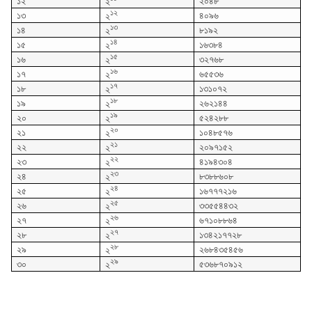
১২
২০৪৮
২
১২
১৩
৪০৯৬
২
১৩
১৪
৮১৯২
২
১৪
১৫
১৬৩৮৪
২
১৫
১৬
৩২৭৬৮
২
১৬
১৭
৬৫৫৩৬
২
১৭
১৮
১৩১০৭২
২
১৮
১৯
২৬২১৪৪
২
১৯
২০
৫২৪২৮৮
২
২০
২১
১০৪৮৫৭৬
২
২১
২২
২০৯৭১৫২
২
২২
২৩
৪১৯৪৩০৪
২
২৩
২৪
৮৩৮৮৬০৮
২
২৪
২৫
১৬৭৭৭২১৬
২
২৫
২৬
৩৩৫৫৪৪৩২
২
২৬
২৭
৬৭১০৮৮৬৪
২
২৭
২৮
১৩৪২১৭৭২৮
২
২৮
২৯
২৬৮৪৩৫৪৫৬
২
২৯
৩০
৫৩৬৮৭০৯১২
২