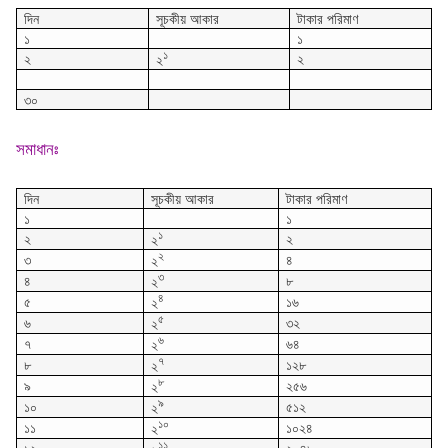
দিন
সূচকীয় আকার
টাকার পরিমাণ
১
১
১
২
২
২
৩০
সমাধানঃ
দিন
সূচকীয় আকার
টাকার পরিমাণ
১
১
১
২
২
২
২
৩
৪
২
৩
৪
৮
২
৪
৫
১৬
২
৫
৬
৩২
২
৬
৭
৬৪
২
৭
৮
১২৮
২
৮
৯
২৫৬
২
৯
১০
৫১২
২
১০
১১
১০২৪
২
১১