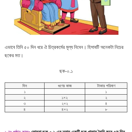
এভাবে তিনি ৫০ দিন ধরে ঐ চিত্রকর্মের মূল্য নিবেন। হিসাবটি অনেকটা নিচের
ছকের মত।
ছক-০.১
দিন
গুণের কাজ
টাকার পরিমাণ
১
১
২
১×২
২
৩
২×২
৪
৪
৪×২
৮