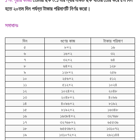
১ নং পৃষ্ঠার কাজঃ
তোমরা ছক ০.১ এর ন্যায় একটি ছক খাতায় তৈরি করে ৫ম দিন
হতে ২০তম দিন পর্যন্ত টাকার পরিমাণটি নির্ণয় করো।
সমাধানঃ
দিন
গুণের কাজ
টাকার পরিমাণ
৫
৮×২
১৬
৬
১৬×২
৩২
৭
৩২×২
৬৪
৮
৬৪×২
১২৮
৯
১২৮×২
২৫৬
১০
২৫৬×২
৫১২
১১
৫১২×২
১০২৪
১২
১০২৪×২
২০৪৮
১৩
২০৪৮×২
৪০৯৬
১৪
৪০৯৬×২
৮১৯২
১৫
৮১৯২×২
১৬৩৪৮
১৬
১৬৩৮৪×২
৩২৭৬৮
১৭
৩২৭৬৮×২
৬৫৫৩৬
১৮
৬৫৫৩৬×২
১৩১০৭২
১৯
১৩১০৭২×২
২৬২১৪৪