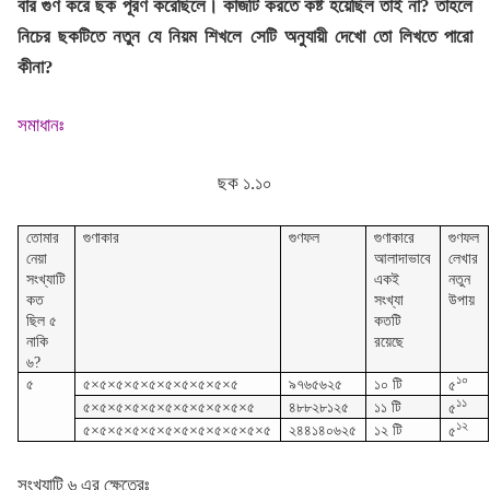
বার গুণ করে ছক পূরণ করেছিলে। কাজটি করতে কষ্ট হয়েছিল তাই না? তাহলে
নিচের ছকটিতে নতুন যে নিয়ম শিখলে সেটি অনুযায়ী দেখো তো লিখতে পারো
কীনা?
সমাধানঃ
ছক ১.১০
তোমার
গুণাকার
গুণফল
গুণাকারে
গুণফল
নেয়া
আলাদাভাবে
লেখার
সংখ্যাটি
একই
নতুন
কত
সংখ্যা
উপায়
ছিল ৫
কতটি
নাকি
রয়েছে
৬?
১০
৫
৫×৫×৫×৫×৫×৫×৫×৫×৫×৫
৯৭৬৫৬২৫
১০ টি
৫
১১
৫×৫×৫×৫×৫×৫×৫×৫×৫×৫×৫
৪৮৮২৮১২৫
১১ টি
৫
১২
৫×৫×৫×৫×৫×৫×৫×৫×৫×৫×৫×৫
২৪৪১৪০৬২৫
১২ টি
৫
সংখ্যাটি ৬ এর ক্ষেত্রেঃ