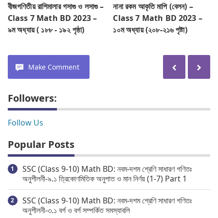
বীজগণিতীয় রাশিমালার গসাগু ও লসাগু –
নানা রকম আকৃতি মাপি (বেলন) –
Class 7 Math BD 2023 –
Class 7 Math BD 2023 –
৯ম অধ্যায় ( ১৮৮ - ১৯২ পৃষ্ঠা)
১০ম অধ্যায় (২০৮-২১৬ পৃষ্টা)
Make Comment
Followers:
Follow Us
Popular Posts
SSC (Class 9-10) Math BD: নবম-দশম শ্রেণি সাধারণ গণিতঃ
অনুশীলনী-৯.১ ত্রিকোণমিতিক অনুপাত ও মান নির্ণয় (1-7) Part 1
SSC (Class 9-10) Math BD: নবম-দশম শ্রেণি সাধারণ গণিতঃ
অনুশীলনী-৩.১ বর্গ ও বর্গ সম্পর্কিত সমস্যাবলি