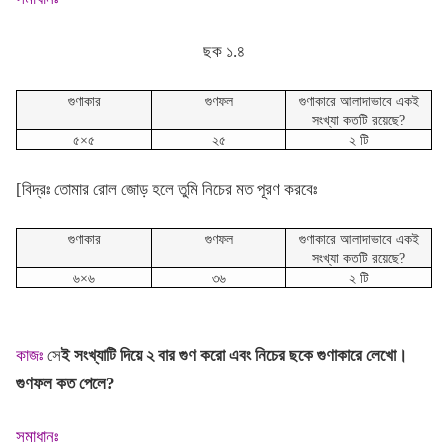
ছক ১.৪
গুণাকার
গুণফল
গুণাকারে আলাদাভাবে একই
সংখ্যা কতটি রয়েছে?
৫×৫
২৫
২ টি
[বিদ্রঃ তোমার রোল জোড় হলে তুমি নিচের মত পূরণ করবেঃ
গুণাকার
গুণফল
গুণাকারে আলাদাভাবে একই
সংখ্যা কতটি রয়েছে?
৬×৬
৩৬
২ টি
কাজঃ
সে
ই সংখ্যাটি দিয়ে ২ বার গুণ করো এবং নিচের ছকে গুণাকারে লেখো।
গুণফল কত পেলে?
সমাধানঃ