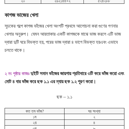
২০
২৬২১৪৪×২
৫২৪২৮৮
কাগজ ভাজের খেলা
সূচকের গল্পে কাগজ ভাঁজের খেলা অংশটি প্রথমে আলোচনা করা গুণের গণনার
খেলার অনুরুপ।
যেমন আয়তাকার একটি কাগজকে মাঝে ভাজ করলে এটি ভাজ
দ্বারা দুটি ঘরে বিভক্ত হয়, পরের ভাজ দ্বারা ৪ ভাগে বিভক্ত হয়এবং এভাবে
চলতে থাকে।
২ নং পৃষ্ঠার কাজঃ
দুইটি সমান ভাঁজের জায়গায় প্রতিবারে ৩টি করে ভাঁজ করো এবং
মোট ৪ বার ভাঁজ করে ছক ১.১ এর ন্যায় ছক ১.২ পূরণ করো।
ছক – ১.১
কত তম ভাঁজ?
ঘর সংখ্যা
১ম
২
২য়
৪
৩য়
৮