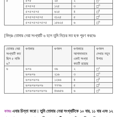
৫
৫×৫
২৫
২
□
৩
৫×৫×৫
১২৫
৩
□
৪
৫×৫×৫×৫
৬২৫
৪
□
৫
৫×৫×৫×৫×৫
৩১২৫
৫
□
৬
৫×৫×৫×৫×৫×৫
১৫৬২৫
৬
□
[বিদ্রঃ তোমার নেয়া সংখ্যাটি ৬ হলে তুমি নিচের মত ছক পূরণ করবেঃ
তোমার নেয়া
গুণাকার
গুণফল
গুণাকারে
গুণফল
সংখ্যাটি কত
আলাদাভাবে
লেখার নতুন
ছিল ৫ নাকি
একই সংখ্যা
উপায়
৬?
কতটি রয়েছে
২
৬
৬×৬
৩৬
২
□
৩
৬×৬×৬
২১৬
৩
□
৪
৬×৬×৬×৬
১২৯৬
৪
□
৫
৬×৬×৬×৬×৬
৭৭৭৬
৫
□
৬
৬×৬×৬×৬×৬×৬
৪৬৬৫৬
৬
□
কাজঃ
এবার চিন্তা করো। তুমি তোমার নেয়া সংখ্যাটিকে ১০ বার, ১১ বার এবং ১২