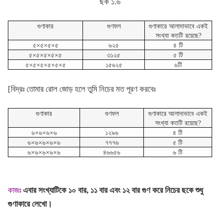
ছক ১.৬
গুণাকার
গুণফল
গুণাকারে আলাদাভাবে একই
সংখ্যা কতটি রয়েছে?
৫×৫×৫×৫
৬২৫
৪ টি
৫×৫×৫×৫×৫
৩১২৫
৫ টি
৫×৫×৫×৫×৫×৫
১৫৬২৫
৬টি
[বিদ্রঃ তোমার রোল জোড় হলে তুমি নিচের মত পূরণ করবেঃ
গুণাকার
গুণফল
গুণাকারে আলাদাভাবে একই
সংখ্যা কতটি রয়েছে?
৬×৬×৬×৬
১২৯৬
৪ টি
৬×৬×৬×৬×৬
৭৭৭৬
৫ টি
৬×৬×৬×৬×৬
৪৬৬৫৬
৬ টি
কাজঃ
এবার সংখ্যাটিকে ১০ বার, ১১ বার এবং ১২ বার গুণ করে নিচের ছকে শুধু
গুণাকারে লেখো।