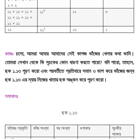
২ × ২
৮
১১ × ১১ × ১১ ×
১১
৮
১১
১১ × ১১ × ১১ ×
১১ × ১১
১
২১
২১
১
২১
কাজঃ
চলো, আমরা আবার আমাদের সেই কাগজ ভাঁজের খেলার কথা ভাবি।
তোমরা সেখান থেকে কি সূচকের কোন ধারণা করতে পারো? যদি পারো, তাহলে,
ছক ১.১৩ পূরণ করো এবং পরবর্তীতে প্রতিবারে সমান ৩ ভাগ করে ভাঁজের জন্য
ছক ১.১৩ এর ন্যায় নিজের খাতায় ছক অঙ্কন করে পূরণ করো।
সমাধানঃ
ছক ১.১৩
ভাঁজের প্রকৃতি
ভাঁজ সংখ্যা
ঘর সংখ্যা
গুণাকার
সূচকীয়
আকার