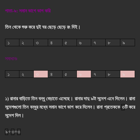
পাতা-৯: সমান ভাগে ভাগ করি
তিন থেকে শুরু করে দুই ঘর ছেড়ে ছেড়ে রং দিই।
১
২
৩
৪
৫
৬
৭
৮
৯
সমাধানঃ
১
২
৩
৪
৫
৬
৭
৮
৯
১) রানার বাড়িতে তিন বন্ধু বেড়াতে এসেছে। রানার দাদু ৯টা সন্দেশ এনে দিলেন। রানা
সন্দেশগুলো তিন বন্ধুর মধ্যে সমান ভাগে ভাগ করে দিলেন। রানা প্রতেককে
৩
টি করে
সন্দেশ দিল।
৯
÷
৩
=
৩