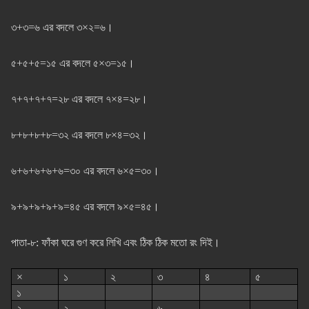
৩+৩=৬ এর বদলে ৩×২=৬।
৫+৫+৫=১৫ এর বদলে ৫×৩=১৫।
৭+৭+৭+৭=২৮ এর বদলে ৭×৪=২৮।
৮+৮+৮+৮=৩২ এর বদলে ৮×৪=৩২।
৬+৬+৬+৬+৬=৩০ এর বদলে ৬×৫=৩০।
৯+৯+৯+৯+৯=৪৫ এর বদলে ৯×৫=৪৫।
পাতা-৮: ফাঁকা ঘরে গুণ করে লিখি এবং ঠিক ঠিক মতো রং দিই।
×
১
২
৩
৪
৫
১
২
২
৬