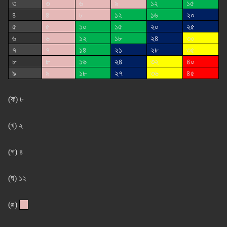
৩
৩
৬
৯
১২
১৫
৪
৪
৮
১২
১৬
২০
৫
৫
১০
১৫
২০
২৫
৬
৬
১২
১৮
২৪
৩০
৭
৭
১৪
২১
২৮
৩৫
৮
৮
১৬
২৪
৩২
৪০
৯
৯
১৮
২৭
৩৬
৪৫
(ক) ৮
(খ) ২
(গ) ৪
(ঘ) ১২
(ঙ)
__