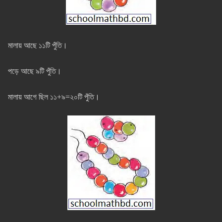
মালায় আছে ১১টি পুঁতি।
পড়ে আছে ৯টি পুঁতি।
মালায় আগে ছিল ১১+৯=২০টি পুঁতি।