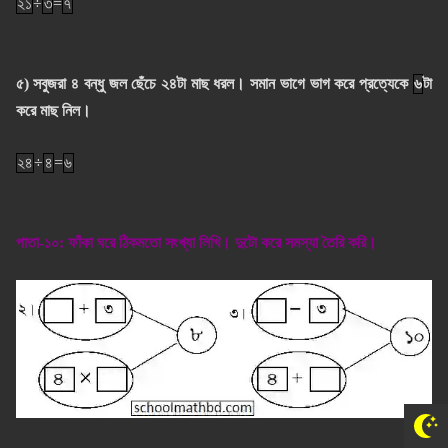
২১
÷
৩
=
৭
৫) সবুজরা ৪ বন্ধু জল ছেঁচে ২৪টা মাছ ধরল। সমান ভাগে ভাগ করে প্রত্যেকে
৬
টা
করে মাছ নিল।
২৪
÷
৪
=
৬
পাতা-১০: ফাঁকা ঘরে ঠিকমতো সংখ্যা লিখি। দুটো করে সমস্যা তৈরি করি।