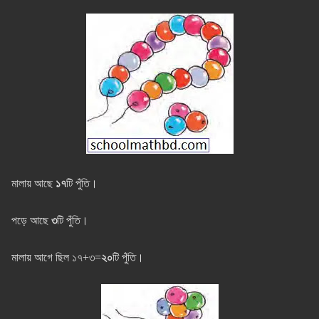
মালায় আছে
১৭
টি পুঁতি।
পড়ে আছে
৩
টি পুঁতি।
মালায় আগে ছিল ১৭+৩=
২০
টি পুঁতি।