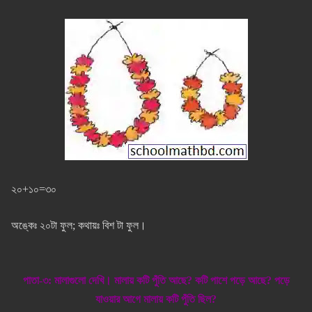
২০+১০=৩০
অঙ্কেঃ ২০টা ফুল; কথায়ঃ বিশ টা ফুল।
পাতা-৩: মালাগুলো দেখি। মালায় কটি পুঁতি আছে? কটি পাশে পড়ে আছে? পড়ে
যাওয়ার আগে মালায় কটি পুঁতি ছিল?