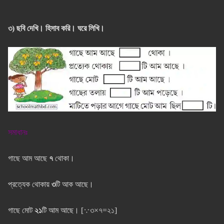
৩) ছবি দেখি। হিসাব করি। ঘরে লিখি।
সমাধানঃ
গাছে আম আছে
৭
থোকা।
প্রত্যেক থোকায়
৩
টি আক আছে।
গাছে মোট
২১
টি আম আছে। [
∵
৩×৭=২১]