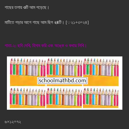
গাছের তলায়
৩
টি আম পড়েছে।
মাটিতে পড়ার আগে গাছে আম ছিল
২৪
টি। [
∵
২১+৩=২৪]
পাতা-২: ছবি দেখি, হিসাব করি এবং অঙ্কে ও কথায় লিখি।
৬×১২=৭২