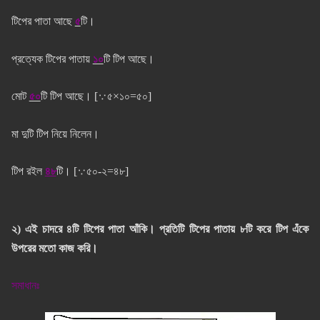
টিপের পাতা আছে
৫
টি।
প্রত্যেক টিপের পাতায়
১০
টি টিপ আছে।
মোট
৫০
টি টিপ আছে। [
∵
৫×১০=৫০]
মা দুটি টিপ নিয়ে নিলেন।
টিপ রইল
৪৮
টি। [
∵
৫০-২=৪৮]
২) এই চাদরে ৪টি টিপের পাতা আঁকি। প্রতিটি টিপের পাতায় ৮টি করে টিপ এঁকে
উপরের মতো কাজ করি।
সমাধানঃ