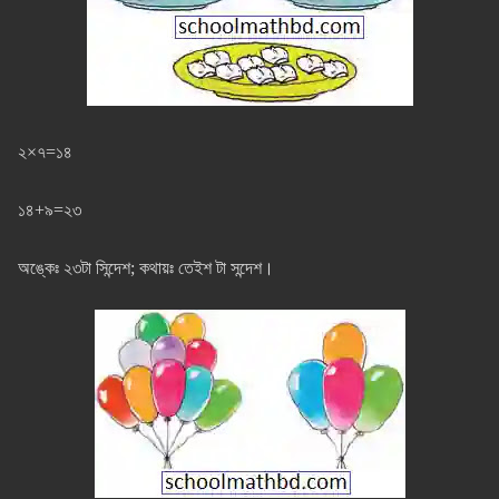
২×৭=১৪
১৪+৯=২৩
অঙ্কেঃ ২৩টা সিন্দেশ; কথায়ঃ তেইশ টা সন্দেশ।