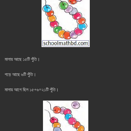
মালায় আছে ১৫টি পুঁতি।
পড়ে আছে ৬টি পুঁতি।
মালায় আগে ছিল ১৫+৬=২১টি পুঁতি।