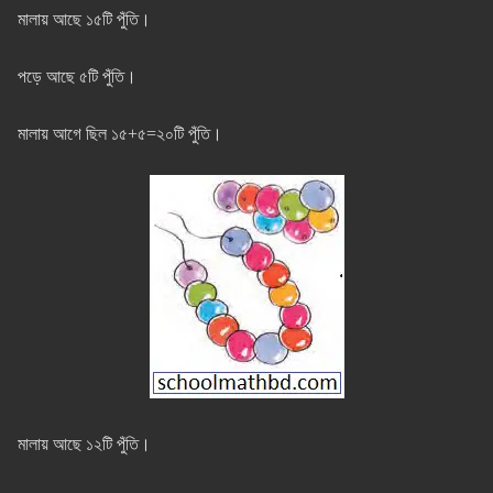
মালায় আছে ১৫টি পুঁতি।
পড়ে আছে ৫টি পুঁতি।
মালায় আগে ছিল ১৫+৫=২০টি পুঁতি।
মালায় আছে ১২টি পুঁতি।