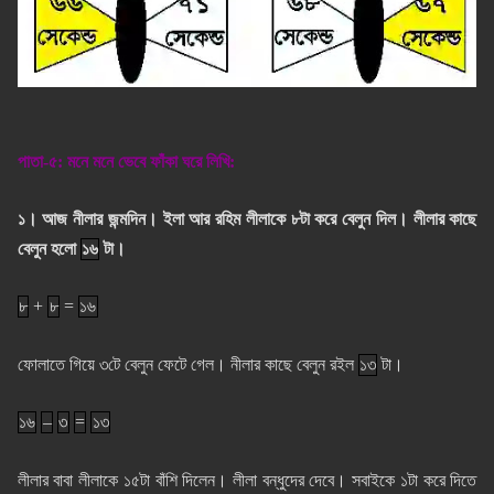
পাতা-৫: মনে মনে ভেবে ফাঁকা ঘরে লিখি:
১। আজ নীলার জন্মদিন। ইলা আর রহিম লীলাকে ৮টা করে বেলুন দিল। লীলার কাছে
বেলুন হলো
১৬
টা।
৮
+
৮
=
১৬
ফোলাতে গিয়ে ৩টে বেলুন ফেটে গেল। নীলার কাছে বেলুন রইল
১৩
টা।
১৬
–
৩
=
১৩
লীলার বাবা লীলাকে ১৫টা বাঁশি দিলেন। লীলা বন্ধুদের দেবে। সবাইকে ১টা করে দিতে