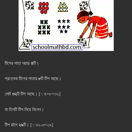
টিপের পাতা আছে
৪
টি।
প্রত্যেক টিপের পাতায়
৮
টি টিপ আছে।
মোট
৩২
টি টিপ আছে। [
∵
৪×৮=৩২]
মা তিনটি টিপ নিয়ে নিলেন।
টিপ রইল
২৯
টি। [
∵
৩২-৩=২৯]