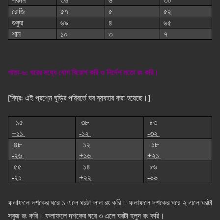
শবনম
৩৬
৬
৩০
রোজি
৫৭
৫
৫২
শুকুর
৬৯
৪
৬৫
শান
১০
৩
৭
পাতা-৬: ঘরের মধ্যে যোগ বিয়োগ করি ও নির্দেশ মতো রং করি।
[বিদ্রঃ এই প্রশ্নে ঘুড়ির পরিবর্তে ঘর ব্যবহার করা হয়েছে।]
১৫
৩৮
৪৩
+১১
-১২
-৩২
৪৮
১২
১৮
-২৬
+১৬
+২১
৫৫
১৪
৮৬
-২১
+২২
-৬৬
ফলাফলে দশকের ঘরে ১ এলে ঘরটা লাল রং করি। ফলাফলে দশকের ঘরে ২ এলে ঘরটা
সবুজ রং করি। ফলাফলে দশকের ঘরে ৩ এলে ঘরটা হলুদ রং করি।