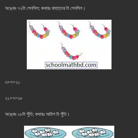
অঙ্কেঃ ৭২টা পেনসিল; কথায়ঃ বাহাত্তর টা পেনসিল।
৩×৭=২১
২১+৭=২৮
অঙ্কেঃ ২৮টা পুঁতি; কথায়ঃ আটাশ টা পুঁতি।