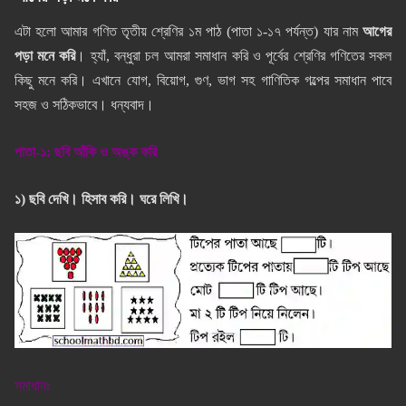
এটা হলো আমার গণিত তৃতীয় শ্রেণির ১ম পাঠ (পাতা ১-১৭ পর্যন্ত) যার নাম
আগের
পড়া মনে করি
। হ্যাঁ, বন্ধুরা চল আমরা সমাধান করি ও পূর্বের শ্রেণির গণিতের সকল
কিছু মনে করি। এখানে যোগ, বিয়োগ, গুণ, ভাগ সহ গাণিতিক গল্পের সমাধান পাবে
সহজ ও সঠিকভাবে। ধন্যবাদ।
পাতা-১: ছবি আঁকি ও অঙ্ক করি
১) ছবি দেখি। হিসাব করি। ঘরে লিখি।
সমাধানঃ