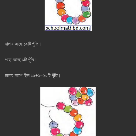
মালায় আছে ১৯টি পুঁতি।
পড়ে আছে ১টি পুঁতি।
মালায় আগে ছিল ১৯+১=২০টি পুঁতি।