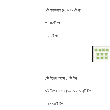
৩টি মাকড়সার (৮+৮+৮)টি পা
= ৮×৩টি পা
= ২৪টি পা
১টি টিপের পাতায় ১০টি টিপ
৩টি টিপের পাতায় (১০+১০+১০)টি টিপ
= ১০×৩টি টিপ