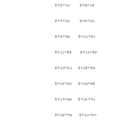
৪×৫=২০ ৪×৬=২৪
৪×৭=২৮ ৪×৮=৩২
৪×৯=৩৬ ৪×১০=৪০
৪×১১=৪৪ ৪×১২=৪৮
৪×১৩=৫২ ৪×১৪=৫৬
৪×১৫=৬০ ৪×১৬=৬৪
৪×১৭=৬৮ ৪×১৮=৭২
৪×১৯=৭৬ ৪×২০=৮০