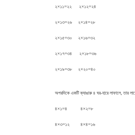
২×১১=২২ ২×১২=২৪
২×১৩=২৬ ২×১৪=২৮
২×১৫=৩০ ২×১৬=৩২
২×১৭=৩৪ ২×১৮=৩৬
২×১৯=৩৮ ২×২০=৪০
অপরদিকে একটি ক্যাঙারু ৪ ঘর-হারে লাফালে, তার লাফের
৪×১=৪ ৪×২=৮
৪×৩=১২ ৪×৪=১৬