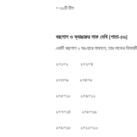
= ৩০টি টিপ
খরগোশ ও ক্যাঙারুর লাফ দেখি [পাতা-৫৬]
একটি খরগোশ ২ ঘর-হারে লাফালে, তার লাফের হিসাবটি ন
২×১=২
২×২=৪
২×৩=৬ ২×৪=৮
২×৫=১০ ২×৬=১২
২×৭=১৪ ২×৮=১৬
২×৯=১৮ ২×১০=২০