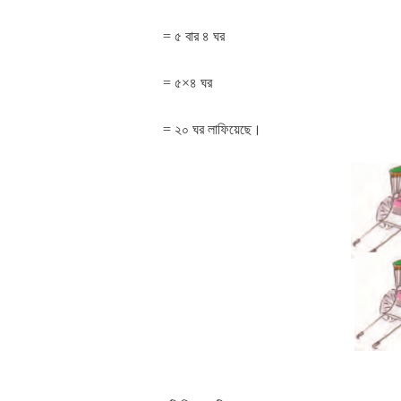
= ৫ বার ৪ ঘর
= ৫×৪ ঘর
= ২০ ঘর লাফিয়েছে।