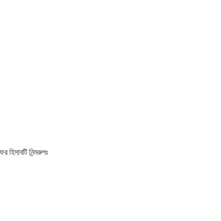
 হিসাবটি নিন্মরুপঃ