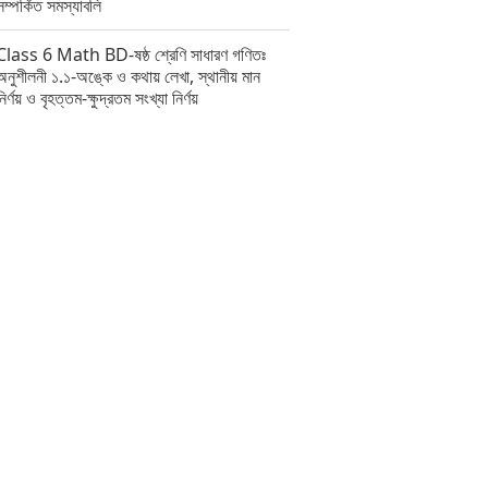
সম্পর্কিত সমস্যাবলি
Class 6 Math BD-ষষ্ঠ শ্রেণি সাধারণ গণিতঃ
অনুশীলনী ১.১-অঙ্কে ও কথায় লেখা, স্থানীয় মান
নির্ণয় ও বৃহত্তম-ক্ষুদ্রতম সংখ্যা নির্ণয়