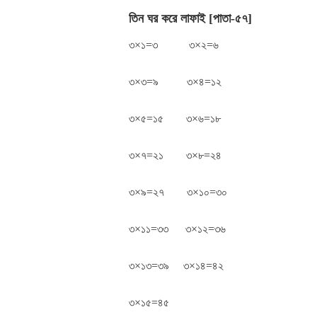
তিন ঘর করে লাফাই [পাতা-৫৭]
৩×১=৩ ৩×২=৬
৩×৩=৯ ৩×৪=১২
৩×৫=১৫ ৩×৬=১৮
৩×৭=২১ ৩×৮=২৪
৩×৯=২৭ ৩×১০=৩০
৩×১১=৩৩ ৩×১২=৩৬
৩×১৩=৩৯ ৩×১৪=৪২
৩×১৫=৪৫