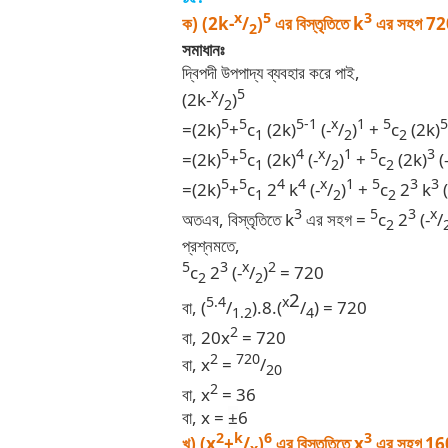
x
5
3
ক) (2k-
/
)
এর বিস্তৃতিতে k
এর সহগ 720 
2
সমাধানঃ
দ্বিপদী উপপাদ্য ব্যবহার করে পাই,
x
5
(2k-
/
)
2
5
5
5-1
x
1
5
5
=(2k)
+
c
(2k)
(-
/
)
+
c
(2k)
1
2
2
5
5
4
x
1
5
3
=(2k)
+
c
(2k)
(-
/
)
+
c
(2k)
(
1
2
2
5
5
4
4
x
1
5
3
3
=(2k)
+
c
2
k
(-
/
)
+
c
2
k
(
1
2
2
3
5
3
x
অতএব, বিস্তৃতিতে k
এর সহগ =
c
2
(-
/
2
প্রশ্নমতে,
5
3
x
2
c
2
(-
/
)
= 720
2
2
2
5.4
x
বা, (
/
).8.(
/
) = 720
1.2
4
2
বা, 20x
= 720
2
720
বা, x
=
/
20
2
বা, x
= 36
বা, x =
±
6
2
k
6
3
খ) (x
+
/
)
এর বিস্তৃতিতে x
এর সহগ
160
.