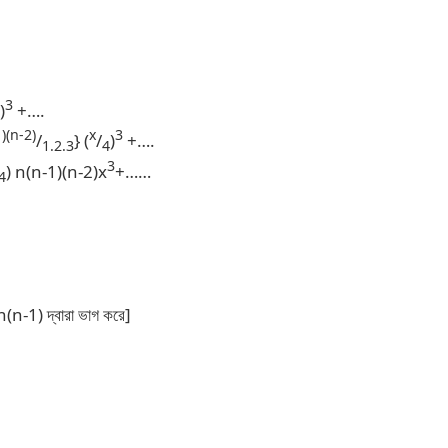
3
)
+….
)(n-2)
x
3
/
} (
/
)
+….
1.2.3
4
3
) n(n-1)(n-2)x
+……
4
(n-1) দ্বারা ভাগ করে]