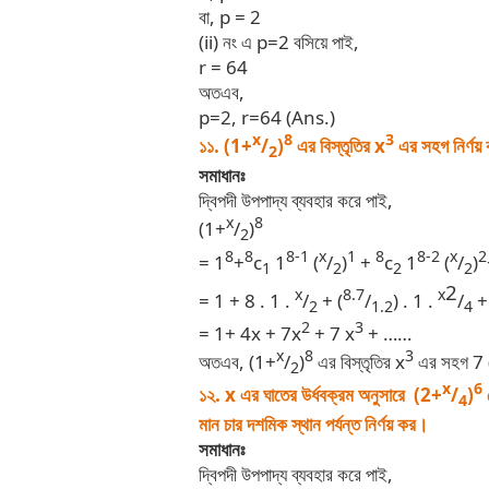
বা, p = 2
(ii) নং এ p=2 বসিয়ে পাই,
r = 64
অতএব,
p=2, r=64 (Ans.)
x
8
3
১১. (1+
/
)
এর বিস্তৃতির x
এর সহগ নির্ণয়
2
সমাধানঃ
দ্বিপদী উপপাদ্য ব্যবহার করে পাই,
x
8
(1+
/
)
2
8
8
8-1
x
1
8
8-2
x
2
= 1
+
c
1
(
/
)
+
c
1
(
/
)
1
2
2
2
2
x
8.7
x
= 1 + 8 . 1 .
/
+ (
/
) . 1 .
/
+
2
1.2
4
2
3
= 1+ 4x + 7x
+ 7 x
+ ……
x
8
3
অতএব, (1+
/
)
এর বিস্তৃতির x
এর সহগ 7 
2
x
6
১২. x এর ঘাতের উর্ধবক্রম অনুসারে (2+
/
)
4
মান চার দশমিক স্থান পর্যন্ত নির্ণয় কর।
সমাধানঃ
দ্বিপদী উপপাদ্য ব্যবহার করে পাই,