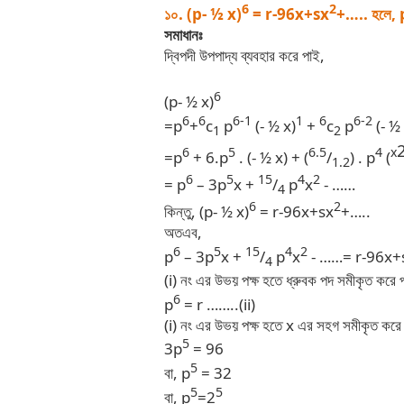
6
2
১০. (p- ½ x)
= r-96x+sx
+….. হলে, p
সমাধানঃ
দ্বিপদী উপপাদ্য ব্যবহার করে পাই,
6
(p- ½ x)
6
6
6-1
1
6
6-2
=p
+
c
p
(- ½ x)
+
c
p
(- ½ 
1
2
6
5
6.5
4
x
=p
+ 6.p
. (- ½ x) + (
/
) . p
(
1.2
6
5
15
4
2
= p
– 3p
x +
/
p
x
- ……
4
6
2
কিন্তু, (p- ½ x)
= r-96x+sx
+…..
অতএব,
6
5
15
4
2
p
– 3p
x +
/
p
x
- ……= r-96x+
4
(i) নং এর উভয় পক্ষ হতে ধ্রুবক পদ সমীকৃত করে 
6
p
= r ……..(ii)
(i) নং এর উভয় পক্ষ হতে x এর সহগ সমীকৃত করে
5
3p
= 96
5
বা, p
= 32
5
5
বা, p
=2