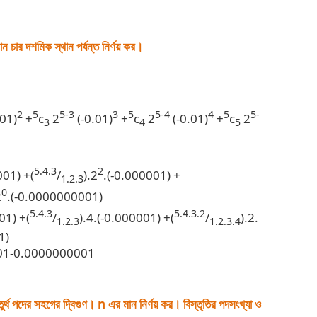
ন চার দশমিক স্থান পর্যন্ত নির্ণয় কর।
2
5
5-3
3
5
5-4
4
5
5-
.01)
+
c
2
(-0.01)
+
c
2
(-0.01)
+
c
2
3
4
5
5.4.3
2
001) +(
/
).2
.(-0.000001) +
1.2.3
0
2
.(-0.0000000001)
5.4.3
5.4.3.2
01) +(
/
).4.(-0.000001) +(
/
).2.
1.2.3
1.2.3.4
1)
01-0.0000000001
ুর্থ পদের সহগের দ্বিগুণ। n এর মান নির্ণয় কর। বিস্তৃতির পদসংখ্যা ও