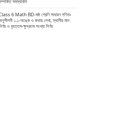
সম্পর্কিত সমস্যাবলি
Class 6 Math BD-ষষ্ঠ শ্রেণি সাধারণ গণিতঃ
অনুশীলনী ১.১-অঙ্কে ও কথায় লেখা, স্থানীয় মান
নির্ণয় ও বৃহত্তম-ক্ষুদ্রতম সংখ্যা নির্ণয়