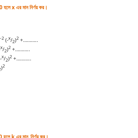
হলে x এর মান নির্ণয় কর।
-2
x
2
(-
/
)
+………..
2
x
2
-
/
)
+………..
2
x
2
-
/
)
+………..
2
2
)
2
 হলে k এর মান
নির্ণয় কর।
.