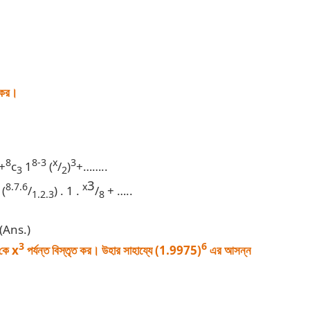
 কর।
8
8-3
x
3
+
c
1
(
/
)
+……..
3
2
3
8.7.6
x
 (
/
) . 1 .
/
+ …..
1.2.3
8
(Ans.)
3
6
কে x
পর্যন্ত বিস্তৃত কর। উহার সাহায্যে (1.9975)
এর আসন্ন