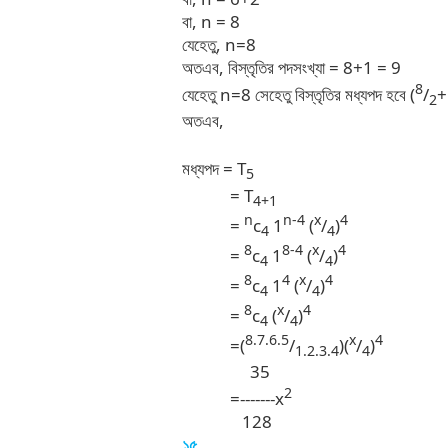
বা, n = 8
যেহেতু, n=8
অতএব, বিস্তৃতির পদসংখ্যা = 8+1 = 9
8
যেহেতু n=8 সেহেতু বিস্তৃতির মধ্যপদ হবে (
/
+
2
অতএব,
মধ্যপদ = T
5
= T
4+1
n
n-4
x
4
=
c
1
(
/
)
4
4
8
8-4
x
4
=
c
1
(
/
)
4
4
8
4
x
4
=
c
1
(
/
)
4
4
8
x
4
=
c
(
/
)
4
4
8.7.6.5
x
4
=(
/
)(
/
)
1.2.3.4
4
35
2
=-------x
128
১৫.