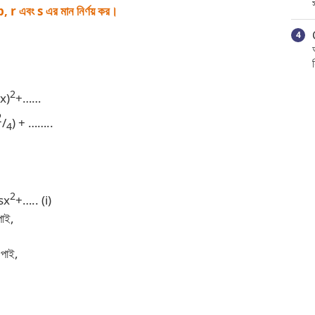
, r এবং s এর মান নির্ণয় কর।
2
x)
+……
2
/
) + ……..
4
2
sx
+….. (i)
পাই,
 পাই,