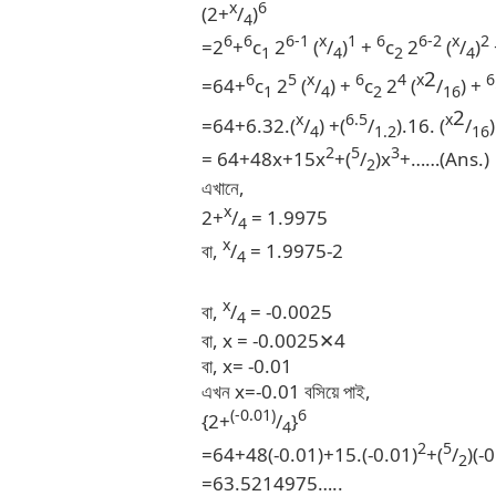
x
6
(2+
/
)
4
6
6
6-1
x
1
6
6-2
x
2
=2
+
c
2
(
/
)
+
c
2
(
/
)
1
4
2
4
2
6
5
x
6
4
x
6
=64+
c
2
(
/
) +
c
2
(
/
) +
1
4
2
16
2
x
6.5
x
=64+6.32.(
/
) +(
/
).16. (
/
)
4
1.2
16
2
5
3
= 64+48x+15x
+(
/
)x
+……(Ans.)
2
এখানে,
x
2+
/
= 1.9975
4
x
বা,
/
= 1.9975-2
4
x
বা,
/
= -0.0025
4
বা, x = -0.0025
4
✕
বা, x= -0.01
এখন x=-0.01 বসিয়ে পাই,
(-0.01)
6
{2+
/
}
4
2
5
=64+48(-0.01)+15.(-0.01)
+(
/
)(-
2
=63.5214975…..