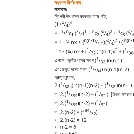
মধ্যপদ নির্ণয় কর।
সমাধানঃ
দ্বিপদী উপপাদ্য ব্যবহার করে পাই,
x
n
(1+
/
)
4
n
n
x
1
n
x
2
n
x
=1
+
c
(
/
)
+
c
(
/
)
+
c
(
/
1
4
2
4
3
4
n(n-1)
x
2
n(n-1
= 1+ ¼ nx + {
/
}(
/
)
+{
1.2
4
1
2
1
= 1+ (¼) nx + (
/
)n(n-1)x
+ (
/
32
38
1
এখানে, তৃতীয় পদের সহগ (
/
)n(n-1)
32
1
এবং চতুর্থ পদের সহগ (
/
) n(n-1)(n-2)
384
প্রশ্নানুসারে,
1
1
2.(
/
) n(n-1)(n-2) = (
/
)n(n-1)
384
32
1
1
বা, 2.(
/
)(n-2) = (
/
) [উভয় পক্ষকে n
384
32
1
1
বা, 2.(
/
)(n-2) = (
/
)
384
32
384
বা, 2.(n-2) = (
/
)
32
বা, 2.(n-2) = 12
বা, n-2 = 6
বা, n = 6+2