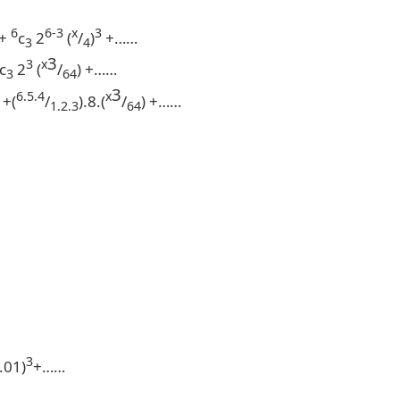
6
6-3
x
3
+
c
2
(
/
)
+……
3
4
3
3
x
c
2
(
/
) +……
3
64
3
6.5.4
x
 +(
/
).8.(
/
) +……
1.2.3
64
3
0.01)
+……