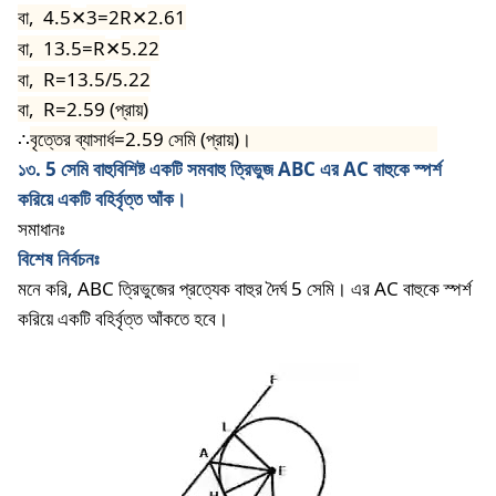
বা,
4.5
3=2R
2.61
✕
✕
বা,
13.5=R
5.22
✕
বা,
R=13.5/5.22
বা,
R=2.59 (প্রায়)
∴
বৃত্তের ব্যাসার্ধ=2.59 সেমি (প্রায়)।
১৩
. 5
সেমি
বাহুবিশিষ্ট
একটি
সমবাহু
ত্রিভুজ
ABC
এর
AC
বাহুকে
স্পর্শ
করিয়ে
একটি
বহির্বৃত্ত
আঁক।
সমাধানঃ
বিশেষ
নির্বচনঃ
মনে
করি
, ABC
ত্রিভুজের
প্রত্যেক
বাহুর
দৈর্ঘ
5
সেমি।
এর
AC
বাহুকে
স্পর্শ
করিয়ে
একটি
বহির্বৃত্ত
আঁকতে
হবে।