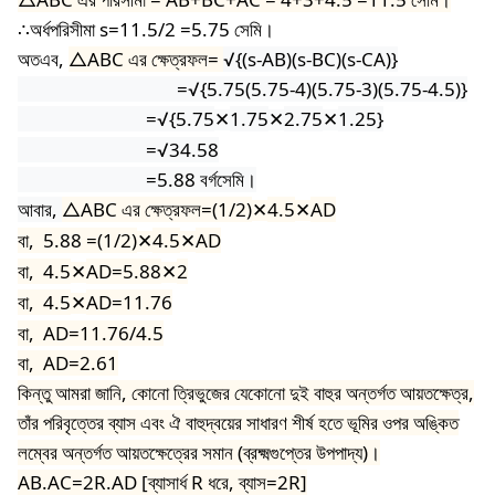
∴
অর্ধপরিসীমা s=11.5/2 =5.75 সেমি।
অতএব,
△ABC
এর ক্ষেত্রফল=
√{(
s-AB)(s-BC)(s-CA)}
=
√{5.75(5.75-4)(5.75-3)(5.75-4.5)}
=√{5.75
1.75
2.75
1.25}
✕
✕
✕
=√34.58
=5.88
বর্গসেমি।
আবার,
△ABC
এর ক্ষেত্রফল=(1/2)
4.5
AD
✕
✕
বা,
5.88 =(1/2)
4.5
AD
✕
✕
বা,
4.5
AD=5.88
2
✕
✕
বা,
4.5
AD=11.76
✕
বা,
AD=11.76/4.5
বা,
AD=2.61
কিন্তু আমরা জানি, কোনো ত্রিভুজের যেকোনো দুই বাহুর অন্তর্গত আয়তক্ষেত্র,
তাঁর পরিবৃত্তের ব্যাস এবং ঐ বাহুদ্বয়ের সাধারণ শীর্ষ হতে ভূমির ওপর অঙ্কিত
লম্বের অন্তর্গত আয়তক্ষেত্রের সমান (ব্রক্ষ্মগুপ্তের উপপাদ্য)।
AB.AC=2R.AD [ব্যাসার্ধ R ধরে, ব্যাস=2R]