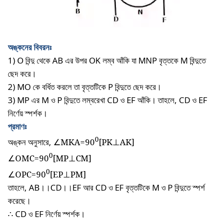
অঙ্কনের
বিবরনঃ
1) O
বিন্দু
থেকে
AB
এর
উপর
OK
লম্ব
আঁকি
যা
MNP
বৃত্তকে
M
বিন্দুতে
ছেদ
করে।
2) MO
কে
বর্ধিত
করলে
তা
বৃত্তটিকে
P
বিন্দুতে
ছেদ
করে।
3) MP
এর
M
ও
P
বিন্দুতে
লম্বরেখা
CD
ও
EF
আঁকি।
তাহলে
, CD
ও
EF
নির্ণেয়
স্পর্শক।
প্রমাণঃ
0
অঙ্কন
অনুসারে
,
∠MKA=90
[PK⊥AK]
0
∠OMC=90
[MP⊥CM]
0
∠OPC=90
[EP⊥PM]
তাহলে, AB।।CD।।EF আর CD ও EF বৃত্তটিকে M ও P বিন্দুতে স্পর্শ
করেছে।
∴
CD
ও
EF
নির্ণেয়
স্পর্শক।