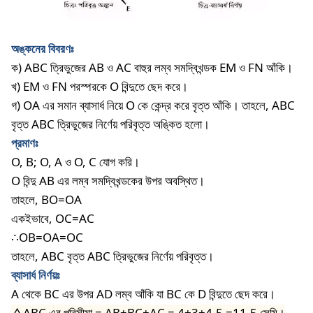
অঙ্কনের
বিবরণঃ
ক
) ABC
ত্রিভুজের
AB
ও
AC
বাহুর
লম্ব
সমদ্বিখন্ডক
EM
ও
FN
আঁকি।
খ
) EM
ও
FN
পরস্পরকে
O
বিন্দুতে
ছেদ
করে।
গ
) OA
এর
সমান
ব্যাসার্ধ
নিয়ে
O
কে
কেন্দ্র
করে
বৃত্ত
আঁকি।
তাহলে
, ABC
বৃত্ত
ABC
ত্রিভুজের
নির্ণেয়
পরিবৃত্ত
অঙ্কিত
হলো।
প্রমাণঃ
O, B; O, A
ও
O, C
যোগ
করি।
O
বিন্দু
AB
এর
লম্ব
সমদ্বিখন্ডকের
উপর
অবস্থিত।
তাহলে
, BO=OA
একইভাবে
, OC=AC
∴
OB=OA=OC
তাহলে
, ABC
বৃত্ত
ABC
ত্রিভুজের
নির্ণেয়
পরিবৃত্ত।
ব্যাসার্ধ
নির্ণয়ঃ
A
থেকে
BC
এর
উপর
AD
লম্ব
আঁকি
যা
BC
কে
D
বিন্দুতে
ছেদ
করে।
△ABC
এর পরিসীমা = AB+BC+AC = 4+3+4.5 =11.5 সেমি।