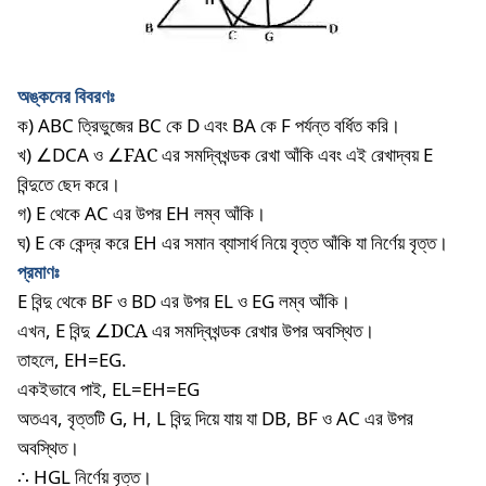
অঙ্কনের
বিবরণঃ
ক
) ABC
ত্রিভুজের
BC
কে
D
এবং
BA
কে
F
পর্যন্ত
বর্ধিত
করি।
খ
)
∠
DCA ও
∠FAC
এর সমদ্বিখন্ডক রেখা আঁকি এবং এই রেখাদ্বয় E
বিন্দুতে ছেদ করে।
গ) E থেকে AC এর উপর EH লম্ব আঁকি।
ঘ) E কে কেন্দ্র করে EH এর সমান ব্যাসার্ধ নিয়ে বৃত্ত আঁকি যা নির্ণেয় বৃত্ত।
প্রমাণঃ
E
বিন্দু
থেকে
BF
ও
BD
এর
উপর
EL
ও
EG
লম্ব
আঁকি।
এখন
, E
বিন্দু
∠DCA
এর সমদ্বিখন্ডক রেখার উপর অবস্থিত।
তাহলে, EH=EG.
একইভাবে পাই, EL=EH=EG
অতএব, বৃত্তটি G, H, L বিন্দু দিয়ে যায় যা DB, BF ও AC এর উপর
অবস্থিত।
∴
HGL নির্ণেয় বৃত্ত।