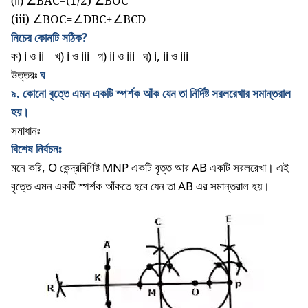
(ii)
∠BAC=(1/2) ∠BOC
(iii) ∠BOC=∠DBC+∠BCD
নিচের কোনটি সঠিক?
ক) i ও ii
খ) i ও iii
গ) ii ও iii
ঘ) i, ii ও iii
উত্তরঃ
ঘ
৯
.
কোনো
বৃত্তে
এমন
একটি
স্পর্শক
আঁক
যেন
তা
নির্দিষ্ট
সরলরেখার
সমান্তরাল
হয়।
সমাধানঃ
বিশেষ
নির্বচনঃ
মনে
করি
, O
কেন্দ্রবিশিষ্ট
MNP
একটি
বৃত্ত
আর
AB
একটি
সরলরেখা।
এই
বৃত্তে
এমন
একটি
স্পর্শক
আঁকতে
হবে
যেন
তা
AB
এর
সমান্তরাল
হয়।