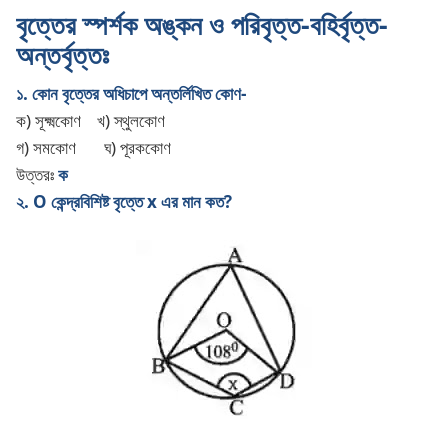
বৃত্তের স্পর্শক অঙ্কন ও পরিবৃত্ত-বহির্বৃত্ত-
অন্তর্বৃত্তঃ
১. কোন বৃত্তের অধিচাপে অন্তর্লিখিত কোণ-
ক) সূক্ষ্মকোণ
খ) স্থুলকোণ
গ) সমকোণ
ঘ) পূরককোণ
উত্তরঃ
ক
২. O কেন্দ্রবিশিষ্ট বৃত্তে x এর মান কত?