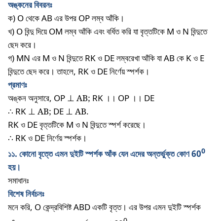
অঙ্কনের
বিবরনঃ
ক
) O
থেকে
AB
এর
উপর
OP
লম্ব
আঁকি।
খ
) O
বিন্দু
দিয়ে
OM
লম্ব
আঁকি
এবং
বর্ধিত
করি
যা
বৃত্তটিকে
M
ও
N
বিন্দুতে
ছেদ
করে।
গ
) MN
এর
M
ও
N
বিন্দুতে
RK
ও
DE
লম্বরেখা
আঁকি
যা
AB
কে
K
ও
E
বিন্দুতে
ছেদ
করে।
তাহলে
, RK
ও
DE
নির্ণেয়
স্পর্শক।
প্রমাণঃ
অঙ্কন
অনুসারে
, OP
⊥ AB;
RK ।। OP ।। DE
∴
RK
⊥ AB;
DE
⊥ AB
.
RK ও DE বৃত্তটিকে M ও N বিন্দুতে স্পর্শ করেছে।
∴
RK
ও
DE
নির্ণেয়
স্পর্শক।
0
১১
.
কোনো
বৃত্তে
এমন
দুইটি
স্পর্শক
আঁক
যেন
এদের
অন্তর্ভুক্ত
কোণ
60
হয়।
সমাধানঃ
বিশেষ
নির্বচনঃ
মনে
করি
, O
কেন্দ্রবিশিষ্ট
ABD
একটি
বৃত্ত।
এর
উপর
এমন
দুইটি
স্পর্শক
0