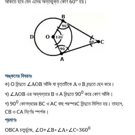
আঁকতে
হবে
যেন
এদের
অন্তর্ভুক্ত
কোণ
60
হয়।
অঙ্কনের
বিবরনঃ
ক
) O
বিন্দুতে
∠AOB
আঁকি যা বৃত্তটিকে
A
ও
B
বন্দুতে ছেদ করে।
0
খ)
∠AOB
এর অভ্যন্তরে B ও A বিন্দুতে 90
করে কোণ আঁকি।
0
গ) 90
কোণদ্বয়ের BC ও AC বাহু পরস্পরC বিন্দুতে মিলিত হয়। তাহলে,
CB ও CA নির্ণেয় স্পর্শক।
প্রমাণঃ
0
OBCA
চতুর্ভুজে
,
∠
O+
∠B+∠A+∠C=360