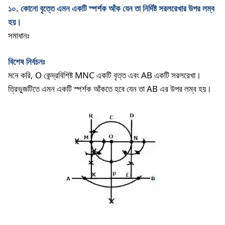
১০
.
কোনো
বৃত্তে
এমন
একটি
স্পর্শক
আঁক
যেন
তা
নির্দিষ্ট
সরলরেখার
উপর
লম্ব
হয়।
সমাধানঃ
বিশেষ
নির্বচনঃ
মনে
করি
, O
কেন্দ্রবিশিষ্ট
MNC
একটি
বৃত্ত
এবং
AB
একটি
সরলরেখা।
ত্রিভুজটিতে
এমন
একটি
স্পর্শক
আঁকতে
হবে
যেন
তা
AB
এর
উপর
লম্ব
হয়।