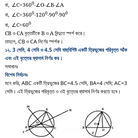
0
বা
,
∠C=360
-∠O-∠B-∠A
0
0
0
0
বা
,
∠C=360
-120
-90
-90
0
বা
,
∠C=60
CB
ও
CA
বৃত্তটিকে
B
ও
A
বিন্দুতে স্পর্শ করে।
তাহলে, CB ও CA নির্ণেয় স্পর্শক।
১২
. 3
সেমি
, 4
সেমি
ও
4.5
সেমি
বাহুবিশিষ্ট
একটি
ত্রিভুজের
পরিবৃত্ত
আঁক
এবং
এই
বৃত্তের
ব্যাসার্ধ
নির্ণয়
কর।
সমাধানঃ
বিশেষ
নির্বচনঃ
মনে
করি
, ABC
একটি
ত্রিভুজের
BC=4.5
সেমি
, BA=4
সেমি
; AC=3
সেমি।
এই
ত্রিভুজের
পরিবৃত্ত
ও
ওই
বৃত্তের
ব্যাসার্ধ
নির্ণয়
করতে
হবে।