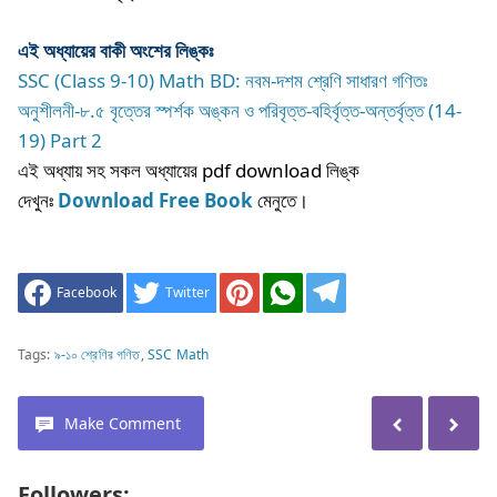
এই অধ্যায়ের বাকী অংশের লিঙ্কঃ
SSC (Class 9-10) Math BD: নবম-দশম শ্রেণি সাধারণ গণিতঃ
অনুশীলনী-৮.৫ বৃত্তের স্পর্শক অঙ্কন ও পরিবৃত্ত-বহির্বৃত্ত-অন্তর্বৃত্ত (14-
19) Part 2
এই
অধ্যায়
সহ
সকল
অধ্যায়ের
pdf download
লিঙ্ক
দেখুনঃ
Download Free Book
মেনুতে।
Facebook
Twitter
Tags:
৯-১০ শ্রেণির গণিত
,
SSC Math
Make Comment
Followers: