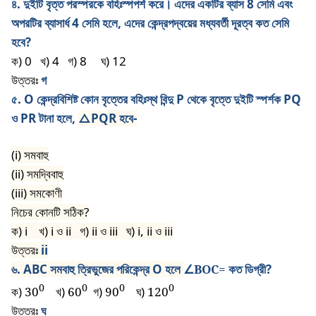
৪. দুইটি বৃত্ত পরস্পরকে বহিঃস্পপর্শ করে। এদের একটির ব্যাস 8 সেমি এবং
অপরটির ব্যাসার্ধ 4 সেমি হলে, এদের কেন্দ্রপদ্বয়ের মধ্যবর্তী দূরত্ব কত সেমি
হবে?
ক) 0
খ) 4
গ) 8
ঘ) 12
উত্তরঃ
গ
৫. O কেন্দ্রবিশিষ্ট কোন বৃত্তের বহিঃস্থ বিন্দু P থেকে বৃত্তে দুইটি স্পর্শক PQ
ও PR টানা হলে,
△PQR
হবে-
(i)
সমবাহু
(ii)
সমদ্বিবাহু
(iii)
সমকোণী
নিচের কোনটি সঠিক?
ক)
i
খ)
i
ও
ii
গ)
ii
ও
iii
ঘ)
i, ii
ও
iii
উত্তরঃ
ii
৬. ABC সমবাহু ত্রিভুজের পরিকেন্দ্র O হলে
∠BOC=
কত ডিগ্রী?
0
0
0
0
ক)
30
খ)
60
গ)
90
ঘ)
120
উত্তরঃ
ঘ