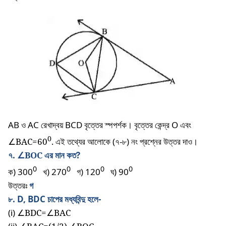
AB
ও
AC
রেখাদ্বয়
BCD
বৃত্তের
স্পপর্শক।
বৃত্তের
কেন্দ্র
O
এবং
0
∠BAC=60
.
এই তথ্যের আলোকে (৭-৮) নং প্রশ্নের উত্তর দাও।
৭.
∠BOC
এর মান কত?
0
0
0
0
ক) 300
খ) 270
গ) 120
ঘ) 90
উত্তরঃ
গ
৮. D, BDC চাপের মধ্যবিন্দু হলে-
(i)
∠BDC=∠BAC