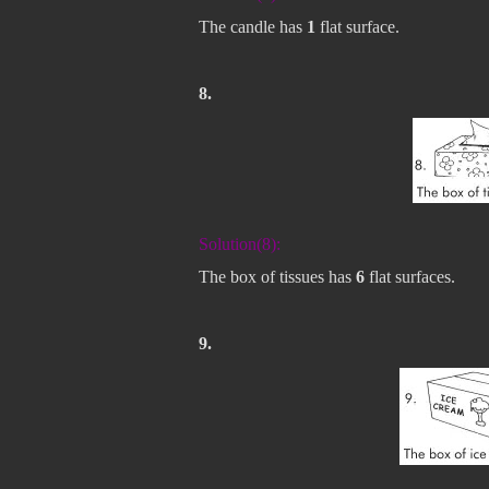
The candle has
1
flat surface.
8.
Solution(8):
The box of tissues has
6
flat surfaces.
9.