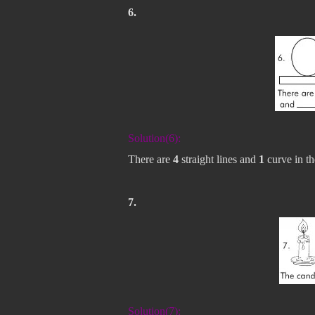
6.
Solution(6):
There are
4
straight lines and
1
curve in th
7.
Solution(7):