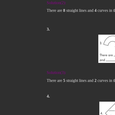
Solution(2):
There are
8
straight lines and
4
curves in t
3.
Solution(3):
There are
5
straight lines and
2
curves in t
4.