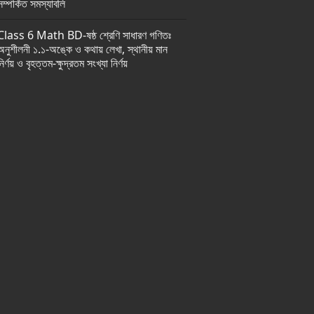
সম্পর্কিত সমস্যাবলি
Class 6 Math BD-ষষ্ঠ শ্রেণি সাধারণ গণিতঃ
অনুশীলনী ১.১-অঙ্কে ও কথায় লেখা, স্থানীয় মান
নির্ণয় ও বৃহত্তম-ক্ষুদ্রতম সংখ্যা নির্ণয়