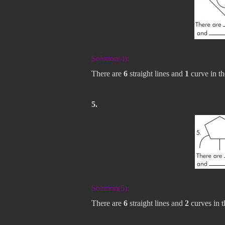
Solution(4):
There are
6
straight lines and
1
curve in th
5.
Solution(5):
There are
6
straight lines and
2
curves in t