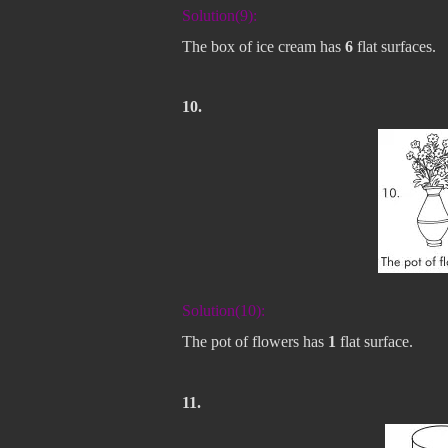
Solution(9):
The box of ice cream has
6
flat surfaces.
10.
Solution(10):
The pot of flowers has
1
flat surface.
11.