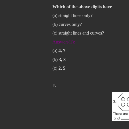
Which of the above digits have
(a) straight lines only?
(b) curves only?
(c) straight lines and curves?
Answers(1):
(a)
4, 7
(b)
3, 8
(c)
2, 5
2.