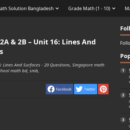
ath Solution Bangladesh
Grade Math (1 - 10)
Ma
Fol
2A & 2B – Unit 16: Lines And
Foll
s
Pop
6: Lines And Surfaces - 20 Questions, Singapore math
school math bd, smb,
Facebook
Twitter