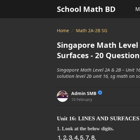
School Math BD
M
Home
Math 2A-2B SG
Singapore Math Level 
Surfaces - 20 Question
Singapore Math Level 2A & 2B – Unit 1
solution level 2b unit 16, sg math on 
Admin SMB
10 February
Unit 16: LINES AND SURFACES
1. Look at the below digits.
⒈⒉⒊⒋⒌⒎⒏