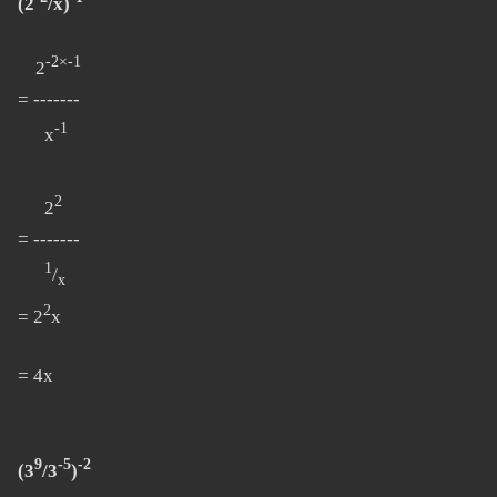
(2
/x)
-2×-1
2
= -------
-1
x
2
2
= -------
1
/
x
2
= 2
x
= 4x
9
-5
-2
(3
/3
)