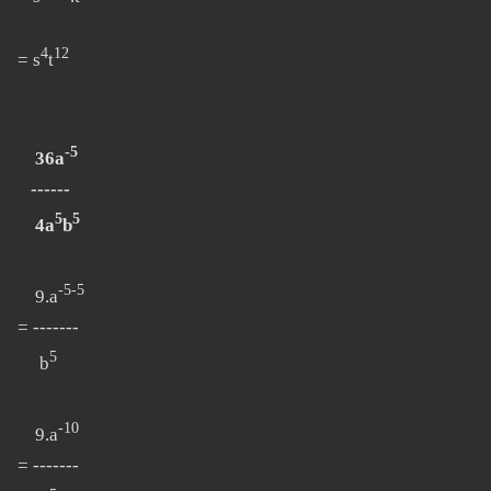
4
12
= s
t
-5
36a
------
5
5
4a
b
-5-5
9.a
= -------
5
b
-10
9.a
= -------