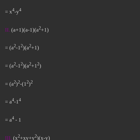
4
4
= x
-y
2
II.
(a+1)(a-1)(a
+1)
2
2
2
= (a
-1
)(a
+1)
2
2
2
2
= (a
-1
)(a
+1
)
2
2
2
2
= (a
)
-(1
)
4
4
= a
-1
4
= a
- 1
2
2
III.
(x
+xy+y
)(x-y)