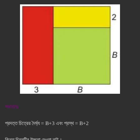
সমাধানঃ
প্রদত্ত চিত্রের দৈর্ঘ্য = B+3 এবং প্রস্থ = B+2
কিন্তু চিত্রটির উচ্চতা দেওয়া নাই।