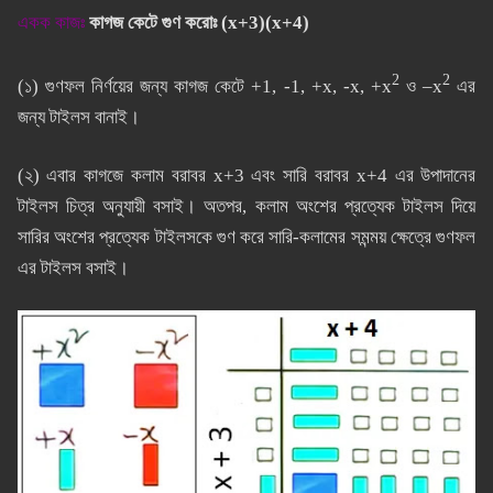
একক কাজঃ
কাগজ কেটে গুণ করোঃ (x+3)(x+4)
2
2
(১) গুণফল নির্ণয়ের জন্য কাগজ কেটে +1, -1, +x, -x, +x
ও –x
এর
জন্য টাইলস বানাই।
(২) এবার কাগজে কলাম বরাবর x+3 এবং সারি বরাবর x+4 এর উপাদানের
টাইলস চিত্র অনুযায়ী বসাই। অতপর, কলাম অংশের প্রত্যেক টাইলস দিয়ে
সারির অংশের প্রত্যেক টাইলসকে গুণ করে সারি-কলামের সমন্ময় ক্ষেত্রে গুণফল
এর টাইলস বসাই।