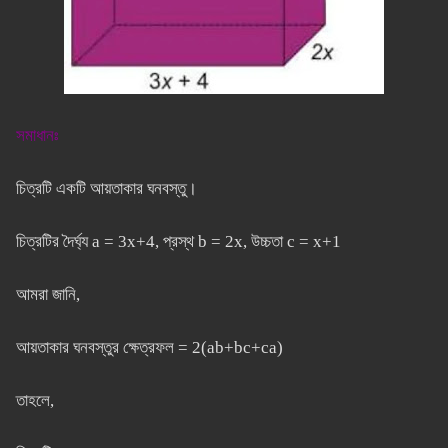
সমাধানঃ
চিত্রটি একটি আয়তাকার ঘনবস্তু।
চিত্রটির দৈর্ঘ্য a = 3x+4, প্রস্থ b = 2x, উচ্চতা c = x+1
আমরা জানি,
আয়তাকার ঘনবস্তুর ক্ষেত্রফল = 2(ab+bc+ca)
তাহলে,