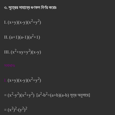
৩. সূত্রের সাহায্যে গুণফল নির্ণয় করোঃ
2
2
I. (x+y)(x-y)(x
+y
)
2
II. (a+1)(a-1)(a
+1)
2
2
III. (x
+xy+y
)(x-y)
সমাধানঃ
2
2
I.
(x+y)(x-y)(x
+y
)
2
2
2
2
2
2
= (x
-y
)(x
+y
)
[a
-b
=(a+b)(a-b) সূত্র অনুসারে]
2
2
2
2
= (x
)
-(y
)