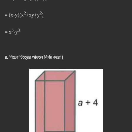
2
2
= (x-y)(x
+xy+y
)
3
3
= x
-y
৪. নিচের চিত্রের আয়তন নির্ণয় করো।