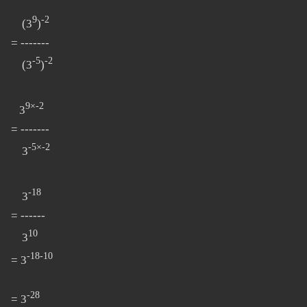
9
-2
(3
)
= -------
-5
-2
(3
)
9×-2
3
= -------
-5×-2
3
-18
3
= ------
10
3
-18-10
= 3
-28
= 3