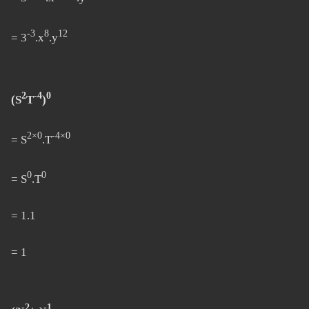
-3
8
12
= 3
.x
.y
2
-4
0
(S
T
)
2×0
-4×0
= S
.T
0
0
= S
.T
= 1.1
= 1
-2
-1