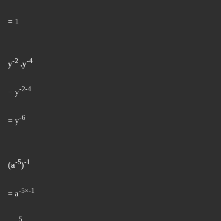
= 1
-2
-4
y
.y
-2-4
= y
-6
= y
-5
-1
(a
)
-5×-1
= a
5