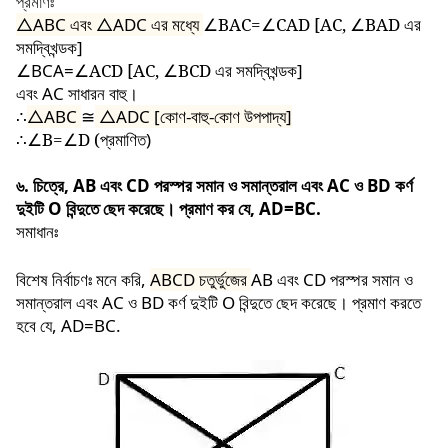
প্রমাণঃ
△ABC
এবং
△ADC
এর মধ্যে
∠BAC=∠CAD [AC, ∠BAD
এর
সমদ্বিখন্ডক]
∠
BCA=
∠ACD [AC, ∠BCD
এর সমদ্বিখন্ডক]
এবং AC সাধারন বাহু।
∴
△AB
C
≅
△ADC [
কোণ-বাহু-কোণ উপপাদ্য]
∴
∠B=∠D (
প্রমাণিত)
৬. চিত্রে, AB এবং CD পরস্পর সমান ও সমান্তরাল এবং AC ও BD কর্ণ
দুইটি O বিন্দুতে ছেদ করেছে। প্রমাণ কর যে, AD=BC.
সমাধানঃ
বিশেষ নির্বাচণঃ মনে করি,
ABCD চতুর্ভুজের
AB এবং CD পরস্পর সমান ও
সমান্তরাল এবং AC ও BD কর্ণ দুইটি O বিন্দুতে ছেদ করেছে। প্রমাণ করতে
হবে যে, AD=BC.