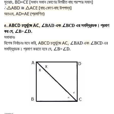
সুতরাং, BD=CE [সমান সমান কোণের বিপরীত বাহু পরস্পর সমান]
∴
△ABD
≅
△ACE [
বাহু-কোণ-বাহু উপপাদ্য]
অতএব, AD=AE (প্রমাণিত)
৫. ABCD চতুর্ভুজে AC,
∠BAD
এবং
∠BCD
এর সমদ্বিখন্ডক। প্রমাণ
কর যে,
∠B=∠D.
সমাধানঃ
বিশেষ নির্বাচনঃ মনে করি,
ABCD চতুর্ভুজে AC,
∠BAD
এবং
∠BCD
এর
সমদ্বিখন্ডক। প্রমাণ করতে হবে যে,
∠B=∠D.