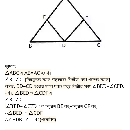
প্রমাণঃ
△ABC
এ AB=AC হওয়ায়
∠B=∠C
[ত্রিভুজের সমান বাহুদ্বয়ের বিপরীত কোণ পরস্পর সমান]
আবার, BD=CD হওয়ায় সমান সমান বাহুর বিপরীত কোণ
∠BED=∠CFD.
এখন,
△BED
ও
△CDF
এ
∠B=∠C.
∠BED=∠CFD
এবং অনুরুপ BE বাহু=অনুরুপ CF বাহু
∴
△BED
≅
△CDF
∴
∠EDB=∠FDC
(প্রমাণিত)