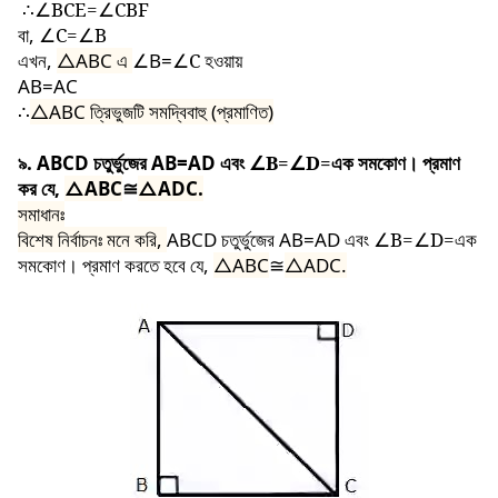
∴
∠BCE=∠CBF
বা,
∠C=∠B
এখন,
△ABC
এ
∠
B=
∠C
হওয়ায়
AB=AC
∴
△ABC
ত্রিভুজটি সমদ্বিবাহু (প্রমাণিত)
৯. ABCD চতুর্ভুজের AB=AD এবং
∠B=∠D=
এক সমকোণ। প্রমাণ
কর যে,
△ABC
≅
△ADC.
সমাধানঃ
বিশেষ নির্বাচনঃ মনে করি,
ABCD চতুর্ভুজের AB=AD এবং
∠B=∠D=
এক
সমকোণ। প্রমাণ করতে হবে যে,
△ABC
≅
△ADC.