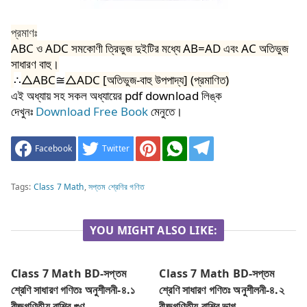
প্রমাণঃ
ABC ও ADC সমকোণী ত্রিভুজ দুইটির মধ্যে AB=AD এবং AC অতিভুজ
সাধারণ বাহু।
∴
△ABC
≅
△ADC [
অতিভুজ-বাহু উপপাদ্য] (প্রমাণিত)
এই
অধ্যায়
সহ
সকল
অধ্যায়ের
pdf download
লিঙ্ক
দেখুনঃ
Download Free Book
মেনুতে।
Facebook
Twitter
Tags:
Class 7 Math
,
সপ্তম শ্রেণির গণিত
YOU MIGHT ALSO LIKE:
Class 7 Math BD-সপ্তম
Class 7 Math BD-সপ্তম
শ্রেণি সাধারণ গণিতঃ অনুশীলনী-৪.১
শ্রেণি সাধারণ গণিতঃ অনুশীলনী-৪.২
বীজগণিতীয় রাশির গুণ
বীজগণিতীয় রাশির ভাগ