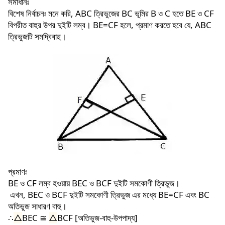
সমাধানঃ
বিশেষ নির্বাচনঃ মনে করি, ABC ত্রিভুজের BC ভূমির B ও C হতে BE ও CF
বিপরীত বাহুর উপর দুইটি লম্ব। BE=CF হলে, প্রমাণ করতে হবে যে, ABC
ত্রিভুজটি সমদ্বিবাহু।
প্রমাণঃ
BE ও CF লম্ব হওয়ায় BEC ও BCF দুইটি সমকোণী ত্রিভুজ।
এখন, BEC ও BCF দুইটি সমকোণী ত্রিভুজ এর মধ্যে BE=CF এবং BC
অতিভুজ সাধারণ বাহু।
∴
△
BEC
≅
△
BCF [অতিভুজ-বাহু-উপপাদ্য]