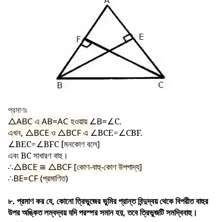
প্রমাণঃ
△ABC
এ AB=AC হওয়ায়
∠
B=
∠C.
এখন,
△BCE
ও
△BCF
এ
∠BCE=∠CBF.
∠BEC=∠BFC [
মনকোণ বলে]
এবং
BC
সাধারণ বাহু।
∴
△BCE
≅
△BCF [
কোণ-বাহু-কোণ উপপাদ্য]
∴
BE=CF (
প্রমাণিত)
৮. প্রমাণ কর যে, কোনো ত্রিভুজের ভুমির প্রান্ত বিন্দুদ্বয় থেকে বিপরীত বাহুর
উপর অঙ্কিত লম্বদ্বয় যদি পরস্পর সমান হয়, তবে ত্রিভুজটি সমদ্বিবাহু।