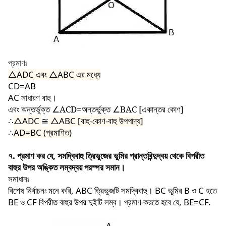
প্রমাণঃ
△ADC
এবং
△ABC
এর মধ্যে
CD=AB
AC সাধারণ বাহু।
এবং অন্তর্ভুক্ত
∠ACD=
অন্তর্ভুক্ত
∠BAC [
একান্তর কোণ]
∴
△ADC
≅
△ABC [
বাহু-কোণ-বাহু উপপাদ্য]
∴
AD=BC (
প্রমাণিত)
৭. প্রমাণ কর যে, সমদ্বিবাহু ত্রিভুজের ভুমির প্রান্তবিন্দুদ্বয় থেকে বিপরীত
বাহুর উপর অঙ্কিত লম্বদ্বয় পরস্পর সমান।
সমাধানঃ
বিশেষ নির্বাচনঃ মনে করি, ABC ত্রিভুজটি সমদ্বিবাহু। BC ভূমির B ও C হতে
BE ও CF বিপরীত বাহুর উপর দুইটি লম্ব। প্রমাণ করতে হবে যে, BE=CF.