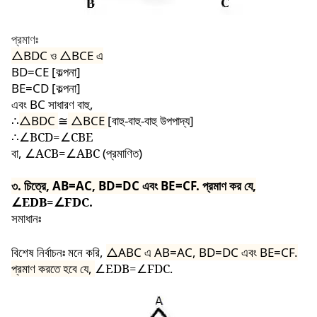
প্রমাণঃ
△
BDC
ও
△BCE
এ
BD=CE [কল্পনা]
BE=CD [কল্পনা]
এবং BC সাধারণ বাহু,
∴
△
BDC
≅
△BCE
[বাহু-বাহু-বাহু উপপাদ্য]
∴
∠BCD=∠CBE
বা,
∠ACB=∠ABC
(প্রমাণিত)
৩. চিত্রে, AB=AC, BD=DC এবং BE=CF. প্রমাণ কর যে,
∠EDB=∠FDC.
সমাধানঃ
বিশেষ নির্বাচনঃ মনে করি,
△ABC
এ AB=AC, BD=DC এবং BE=CF.
প্রমাণ করতে হবে যে,
∠EDB=∠FDC.